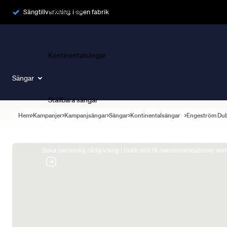
Ramsängar
Sängtillverkning i egen fabrik
Kontinentalsängar
Sängar
Ställbara sängar
Hem
Kampanjer
Kampanjsängar
Sängar
Kontinentalsängar
Engeström Du
Boka Sängexpert
Boka personlig rådgivning i butik och få rekommendationer som 