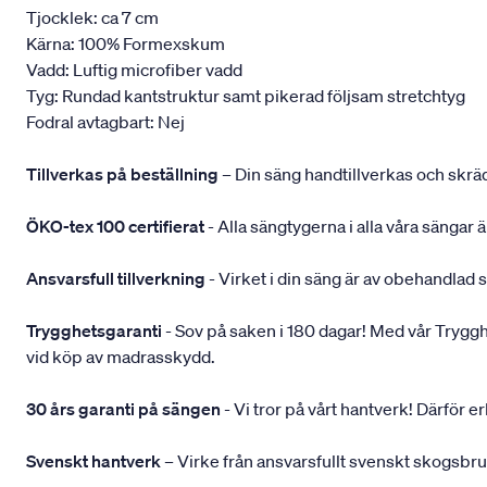
Tjocklek: ca 7 cm
Kärna: 100% Formexskum
Vadd: Luftig microfiber vadd
Tyg: Rundad kantstruktur samt pikerad följsam stretchtyg
Fodral avtagbart: Nej
Tillverkas på beställning
– Din säng handtillverkas och skräd
ÖKO-tex 100 certifierat
- Alla sängtygerna i alla våra sängar
Ansvarsfull tillverkning
- Virket i din säng är av obehandlad 
Trygghetsgaranti
- Sov på saken i 180 dagar! Med vår Trygghets
vid köp av madrasskydd.
30 års garanti på sängen
- Vi tror på vårt hantverk! Därför e
Svenskt hantverk
– Virke från ansvarsfullt svenskt skogsbr