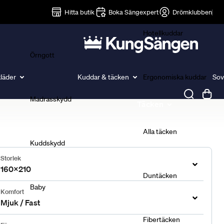
Lakan
Hitta butik
Boka Sängexpert
Drömklubben
Hotellkuddar
Örngott
läder
Kuddar & täcken
Ergonomiska kuddar
Sov
Madrasskydd
Täcken
Alla täcken
Kuddskydd
Storlek
160x210
Duntäcken
Baby
Komfort
Mjuk / Fast
Fibertäcken