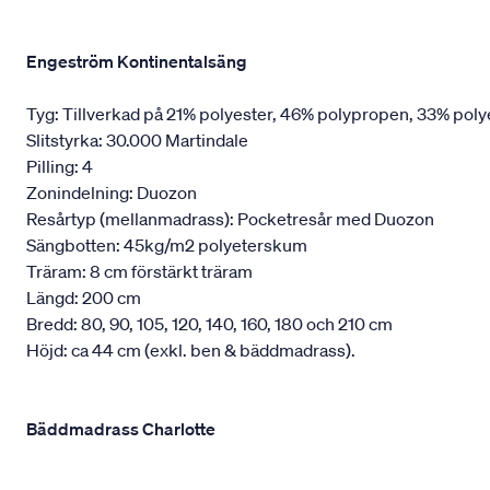
Engeström Kontinentalsäng
Tyg: Tillverkad på 21% polyester, 46% polypropen, 33% poly
Slitstyrka: 30.000 Martindale
Pilling: 4
Zonindelning: Duozon
Resårtyp (mellanmadrass): Pocketresår med Duozon
Sängbotten: 45kg/m2 polyeterskum
Träram: 8 cm förstärkt träram
Längd: 200 cm
Bredd: 80, 90, 105, 120, 140, 160, 180 och 210 cm
Höjd: ca 44 cm (exkl. ben & bäddmadrass).
Bäddmadrass Charlotte