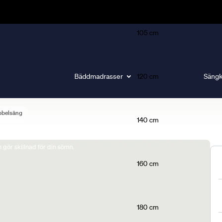
105 cm
Bäddmadrasser
120 cm
Sängk
bbelsäng
140 cm
gör skillnad för din sömn.
160 cm
180 cm