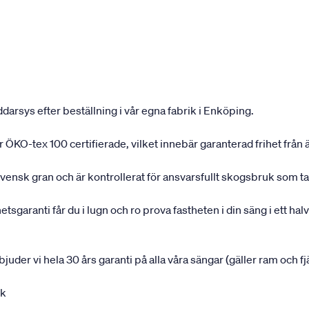
darsys efter beställning i vår egna fabrik i Enköping.
 är ÖKO-tex 100 certifierade, vilket innebär garanterad frihet fr
svensk gran och är kontrollerat för ansvarsfullt skogsbruk som ta
garanti får du i lugn och ro prova fastheten i din säng i ett halvå
rbjuder vi hela 30 års garanti på alla våra sängar (gäller ram och f
uk