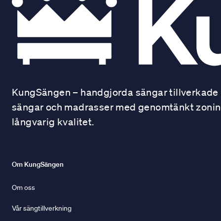
KungSängen – handgjorda sängar tillverkade i
sängar och madrasser med genomtänkt zonindel
långvarig kvalitet.
Om KungSängen
Om oss
Vår sängtillverkning