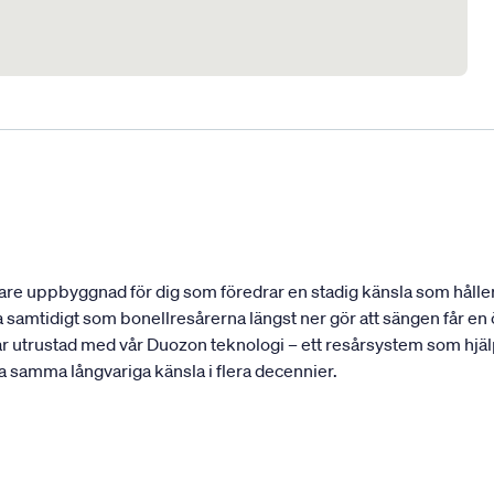
re uppbyggnad för dig som föredrar en stadig känsla som håller 
 samtidigt som bonellresårerna längst ner gör att sängen får e
ar utrustad med vår Duozon teknologi – ett resårsystem som hjälp
ha samma långvariga känsla i flera decennier.