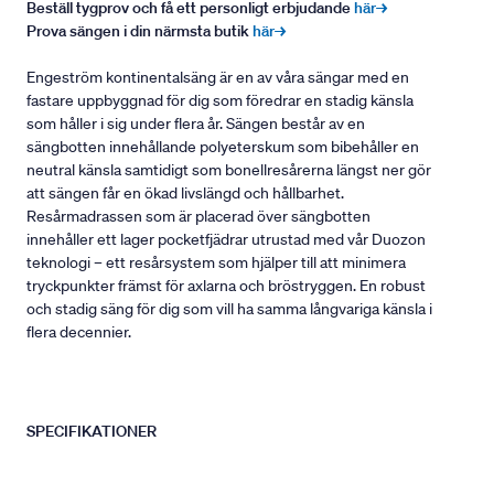
Beställ tygprov och få ett personligt erbjudande
här→
Prova sängen i din närmsta butik
här→
Engeström kontinentalsäng är en av våra sängar med en
fastare uppbyggnad för dig som föredrar en stadig känsla
som håller i sig under flera år. Sängen består av en
sängbotten innehållande polyeterskum som bibehåller en
neutral känsla samtidigt som bonellresårerna längst ner gör
att sängen får en ökad livslängd och hållbarhet.
Resårmadrassen som är placerad över sängbotten
innehåller ett lager pocketfjädrar utrustad med vår Duozon
teknologi – ett resårsystem som hjälper till att minimera
tryckpunkter främst för axlarna och bröstryggen. En robust
och stadig säng för dig som vill ha samma långvariga känsla i
flera decennier.
SPECIFIKATIONER