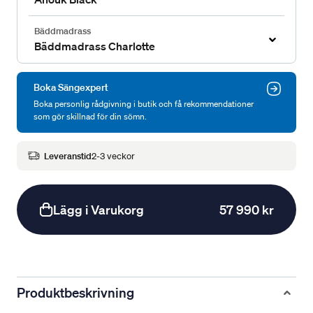
Bäddmadrass
Bäddmadrass Charlotte
Boka Sängexpert
Boka personlig rådgivning i butik och få rekommendationer
som gör skillnad för din sömn.
Leveranstid
2-3 veckor
Lägg i Varukorg
57 990 kr
Produktbeskrivning