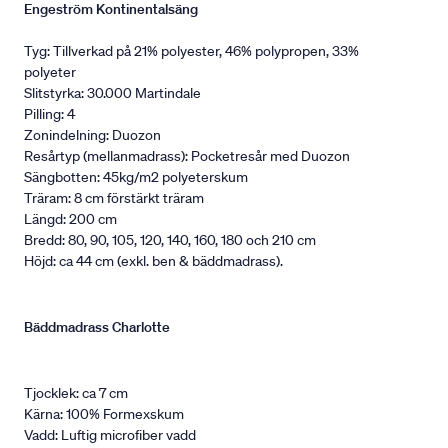
Engeström Kontinentalsäng
Tyg: Tillverkad på 21% polyester, 46% polypropen, 33%
polyeter
Slitstyrka: 30.000 Martindale
Pilling: 4
Zonindelning: Duozon
Resårtyp (mellanmadrass): Pocketresår med Duozon
Sängbotten: 45kg/m2 polyeterskum
Träram: 8 cm förstärkt träram
Längd: 200 cm
Bredd: 80, 90, 105, 120, 140, 160, 180 och 210 cm
Höjd: ca 44 cm (exkl. ben & bäddmadrass).
Bäddmadrass Charlotte
Tjocklek: ca 7 cm
Kärna: 100% Formexskum
Vadd: Luftig microfiber vadd