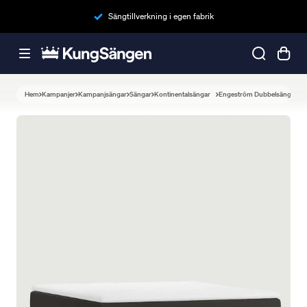
Sängtillverkning i egen fabrik
Hem
Kampanjer
Kampanjsängar
Sängar
Kontinentalsängar
Engeström Dubbelsäng