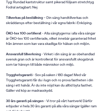
Tyg: Rundad kantstruktur samt pikerad följsam stretchtyg
Fodral avtagbart: Nej
Tillverkas på beställning
– Din säng handtillverkas och
skräddarsys efter beställning i vår egna fabrik i Enköping.
ÖKO-tex 100 certifierat
- Alla sängtygerna i alla våra sängar
är ÖKO-tex 100 certifierade, vilket innebär garanterad frihet
från ämnen som kan vara skadliga för hälsan och miljön.
Ansvarsfull tillverkning
- Virket i din säng är av obehandlad
svensk gran och är kontrollerat för ansvarsfullt skogsbruk
som tar hänsyn till både människor och miljö.
Trygghetsgaranti
- Sov på saken i 180 dagar! Med vår
Trygghetsgaranti får du i lugn och ro prova fastheten i din
säng i ett halvår. Är du inte nöjd kan du alltid byta fasthet.
Gäller vid köp av madrasskydd.
30 års garanti på sängen
- Vi tror på vårt hantverk! Därför
erbjuder vi hela 30 års garanti på alla våra sängar (gäller ram