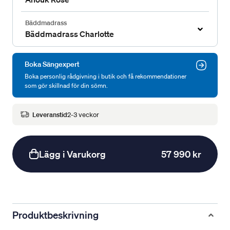
Bäddmadrass
Bäddmadrass Charlotte
Boka Sängexpert
Boka personlig rådgivning i butik och få rekommendationer
som gör skillnad för din sömn.
Leveranstid
2-3 veckor
Lägg i Varukorg
57 990 kr
Produktbeskrivning