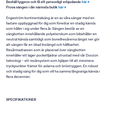
Beställ tygprov och få ett personligt erbjudande
här→
Prova sängen i din närmsta butik
här→
Engeström kontinentalsäng är en av våra sängar med en
fastare uppbyggnad för dig som föredrar en stadig känsla
som håller i sig under flera år. Sängen består av en
sängbotten innehållande polyeterskum som bibehåller en
neutral känsla samtidigt som bonellresårerna längst ner gör
att sängen får en ökad livslängd och hållbarhet.
Resårmadrassen som är placerad över sängbotten
innehåller ett lager pocketfjädrar utrustad med vår Duozon
teknologi – ett resårsystem som hjälper till att minimera
tryckpunkter främst för axlarna och bröstryggen. En robust
och stadig säng för dig som vill ha samma långvariga känsla i
flera decennier.
SPECIFIKATIONER