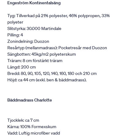
Engeström Kontinentalsäng
Tyg: Tillverkad på 21% polyester, 46% polypropen, 33%
polyeter
Slitstyrka: 30.000 Martindale
Pilling: 4
Zonindelning: Duozon
Resårtyp (mellanmadrass): Pocketresår med Duozon
Sängbotten: 45kg/m2 polyeterskum
Träram: 8 cm förstärkt träram
Längd: 200 cm
Bredd: 80, 90, 105, 120, 140, 160, 180 och 210 cm
Höjd: ca 44 cm (exkl. ben & bäddmadrass).
Bäddmadrass Charlotte
Tjocklek: ca 7 cm
Kärna: 100% Formexskum
Vadd: Luftig microfiber vadd