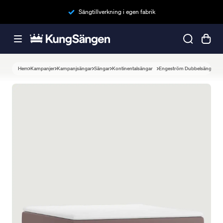
Sängtillverkning i egen fabrik
Hem
Kampanjer
Kampanjsängar
Sängar
Kontinentalsängar
Engeström Dubbelsäng