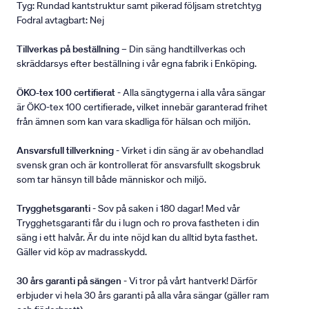
Tyg: Rundad kantstruktur samt pikerad följsam stretchtyg
Fodral avtagbart: Nej
Tillverkas på beställning
– Din säng handtillverkas och
skräddarsys efter beställning i vår egna fabrik i Enköping.
ÖKO-tex 100 certifierat
- Alla sängtygerna i alla våra sängar
är ÖKO-tex 100 certifierade, vilket innebär garanterad frihet
från ämnen som kan vara skadliga för hälsan och miljön.
Ansvarsfull tillverkning
- Virket i din säng är av obehandlad
svensk gran och är kontrollerat för ansvarsfullt skogsbruk
som tar hänsyn till både människor och miljö.
Trygghetsgaranti
- Sov på saken i 180 dagar! Med vår
Trygghetsgaranti får du i lugn och ro prova fastheten i din
säng i ett halvår. Är du inte nöjd kan du alltid byta fasthet.
Gäller vid köp av madrasskydd.
30 års garanti på sängen
- Vi tror på vårt hantverk! Därför
erbjuder vi hela 30 års garanti på alla våra sängar (gäller ram