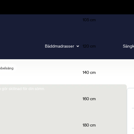
105 cm
Bäddmadrasser
120 cm
Sängk
bbelsäng
140 cm
gör skillnad för din sömn.
160 cm
180 cm