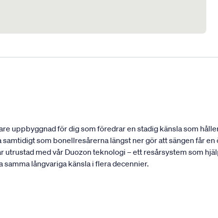
re uppbyggnad för dig som föredrar en stadig känsla som håller 
 samtidigt som bonellresårerna längst ner gör att sängen får e
ar utrustad med vår Duozon teknologi – ett resårsystem som hjälp
ha samma långvariga känsla i flera decennier.