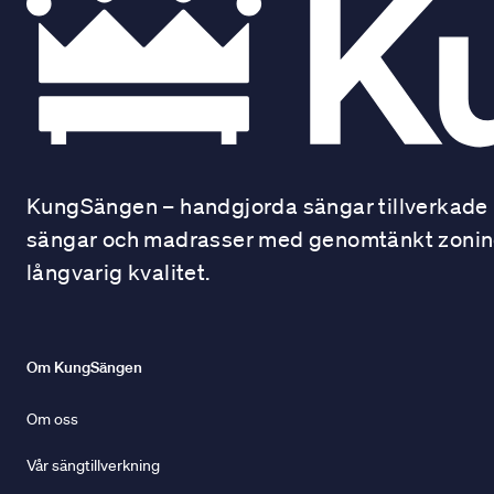
KungSängen – handgjorda sängar tillverkade i
sängar och madrasser med genomtänkt zonindel
långvarig kvalitet.
Om KungSängen
Om oss
Vår sängtillverkning