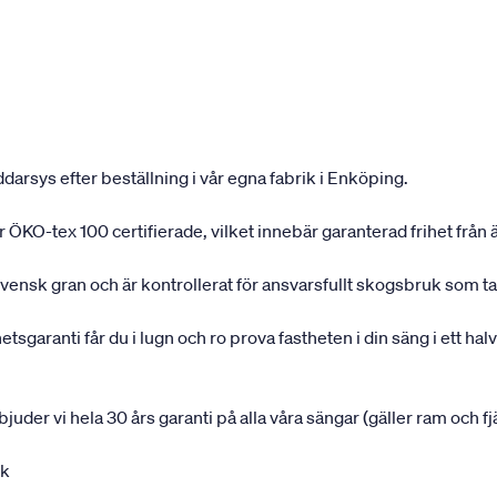
darsys efter beställning i vår egna fabrik i Enköping.
 är ÖKO-tex 100 certifierade, vilket innebär garanterad frihet fr
svensk gran och är kontrollerat för ansvarsfullt skogsbruk som ta
garanti får du i lugn och ro prova fastheten i din säng i ett halvå
rbjuder vi hela 30 års garanti på alla våra sängar (gäller ram och f
uk