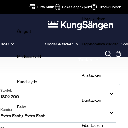
Lakan
Hitta butik
Boka Sängexpert
Drömklubben
Hotellkuddar
Örngott
läder
Kuddar & täcken
Ergonomiska kuddar
Sov
Madrasskydd
Täcken
Alla täcken
Kuddskydd
Storlek
180x200
Duntäcken
Baby
Komfort
Extra Fast / Extra Fast
Fibertäcken