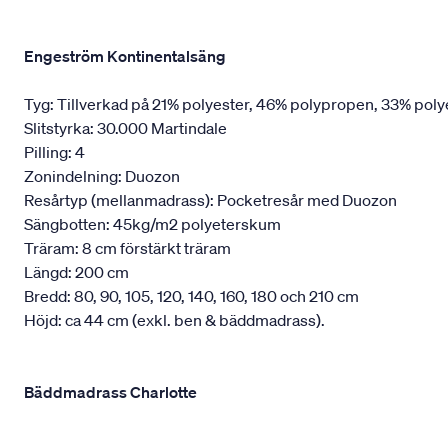
Engeström Kontinentalsäng
Tyg: Tillverkad på 21% polyester, 46% polypropen, 33% poly
Slitstyrka: 30.000 Martindale
Pilling: 4
Zonindelning: Duozon
Resårtyp (mellanmadrass): Pocketresår med Duozon
Sängbotten: 45kg/m2 polyeterskum
Träram: 8 cm förstärkt träram
Längd: 200 cm
Bredd: 80, 90, 105, 120, 140, 160, 180 och 210 cm
Höjd: ca 44 cm (exkl. ben & bäddmadrass).
Bäddmadrass Charlotte