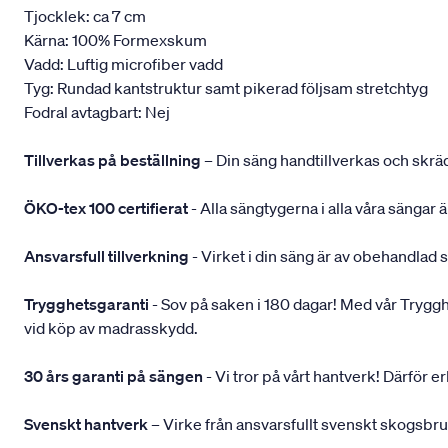
Tjocklek: ca 7 cm
Kärna: 100% Formexskum
Vadd: Luftig microfiber vadd
Tyg: Rundad kantstruktur samt pikerad följsam stretchtyg
Fodral avtagbart: Nej
Tillverkas på beställning
– Din säng handtillverkas och skräd
ÖKO-tex 100 certifierat
- Alla sängtygerna i alla våra sängar
Ansvarsfull tillverkning
- Virket i din säng är av obehandlad 
Trygghetsgaranti
- Sov på saken i 180 dagar! Med vår Trygghets
vid köp av madrasskydd.
30 års garanti på sängen
- Vi tror på vårt hantverk! Därför e
Svenskt hantverk
– Virke från ansvarsfullt svenskt skogsbr