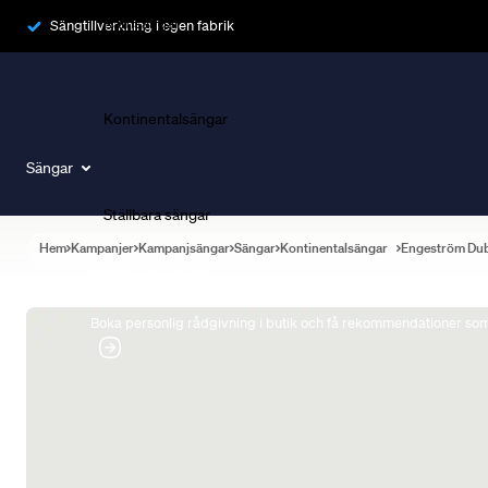
Ramsängar
Sängtillverkning i egen fabrik
Kontinentalsängar
Sängar
Ställbara sängar
Hem
Kampanjer
Kampanjsängar
Sängar
Kontinentalsängar
Engeström Du
Boka Sängexpert
Boka personlig rådgivning i butik och få rekommendationer som 