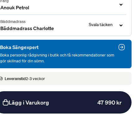
Färg
Anouk Petrol
Bäddmadrass
Svala täcken
Bäddmadrass Charlotte
Boka Sängexpert
Boka personlig rådgivning i butik och få rekommendationer som
gör skillnad för din sömn.
Leveranstid
2-3 veckor
Lägg i Varukorg
47 990 kr