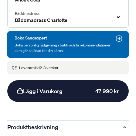
Bäddmadrass
Bäddmadrass Charlotte
Boka Sängexpert
Boka personlig rådgivning i butik och få rekommendationer
som gör skillnad för din sömn.
Leveranstid
2-3 veckor
Lägg i Varukorg
47 990 kr
Produktbeskrivning