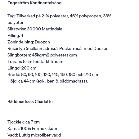
Engeström Kontinentalsäng
Tyg: Tillverkad på 21% polyester, 46% polypropen, 33%
polyeter
Slitstyrka: 30.000 Martindale
Pilling: 4
Zonindelning: Duozon
Resårtyp (mellanmadrass): Pocketresår med Duozon
Sängbotten: 45kg/m2 polyeterskum
Träram: 8 cm förstärkt träram
Längd: 200 cm
Bredd: 80, 90, 105, 120, 140, 160, 180 och 210 cm
Höjd: ca 44 cm (exkl. ben & bäddmadrass).
Bäddmadrass Charlotte
Tjocklek: ca 7 cm
Kärna: 100% Formexskum
Vadd: Luftig microfiber vadd