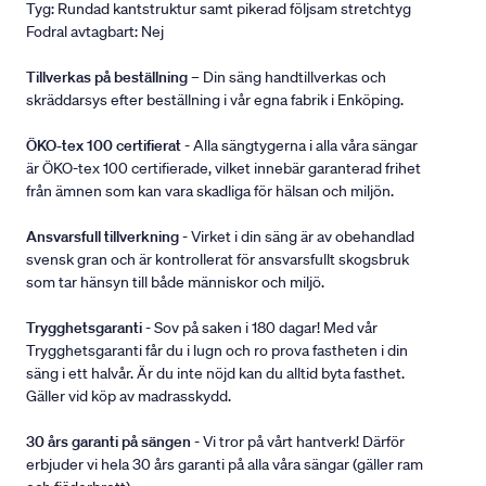
Tyg: Rundad kantstruktur samt pikerad följsam stretchtyg
Fodral avtagbart: Nej
Tillverkas på beställning
– Din säng handtillverkas och
skräddarsys efter beställning i vår egna fabrik i Enköping.
ÖKO-tex 100 certifierat
- Alla sängtygerna i alla våra sängar
är ÖKO-tex 100 certifierade, vilket innebär garanterad frihet
från ämnen som kan vara skadliga för hälsan och miljön.
Ansvarsfull tillverkning
- Virket i din säng är av obehandlad
svensk gran och är kontrollerat för ansvarsfullt skogsbruk
som tar hänsyn till både människor och miljö.
Trygghetsgaranti
- Sov på saken i 180 dagar! Med vår
Trygghetsgaranti får du i lugn och ro prova fastheten i din
säng i ett halvår. Är du inte nöjd kan du alltid byta fasthet.
Gäller vid köp av madrasskydd.
30 års garanti på sängen
- Vi tror på vårt hantverk! Därför
erbjuder vi hela 30 års garanti på alla våra sängar (gäller ram