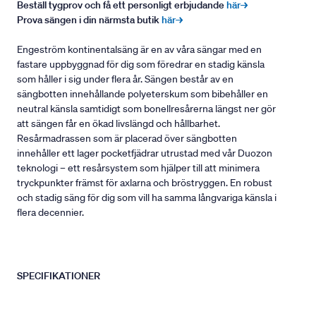
Beställ tygprov och få ett personligt erbjudande
här→
Prova sängen i din närmsta butik
här→
Engeström kontinentalsäng är en av våra sängar med en
fastare uppbyggnad för dig som föredrar en stadig känsla
som håller i sig under flera år. Sängen består av en
sängbotten innehållande polyeterskum som bibehåller en
neutral känsla samtidigt som bonellresårerna längst ner gör
att sängen får en ökad livslängd och hållbarhet.
Resårmadrassen som är placerad över sängbotten
innehåller ett lager pocketfjädrar utrustad med vår Duozon
teknologi – ett resårsystem som hjälper till att minimera
tryckpunkter främst för axlarna och bröstryggen. En robust
och stadig säng för dig som vill ha samma långvariga känsla i
flera decennier.
SPECIFIKATIONER