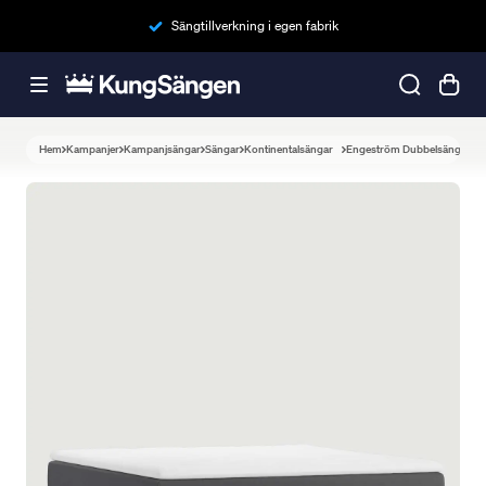
Sängtillverkning i egen fabrik
Hem
Kampanjer
Kampanjsängar
Sängar
Kontinentalsängar
Engeström Dubbelsäng