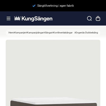
Sängtillverkning i egen fabrik
Hem
Kampanjer
Kampanjsängar
Sängar
Kontinentalsängar
Engenäs Dubbelsäng