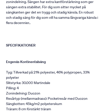
zonindelning. Sängen har extra kantförstärkning som ger
sängen extra stabilitet. För dig som sitter mycket på
sängkanten ger det en trygg och stadig känsla. En robust
och stadig säng för dig som vill ha samma långvariga känsla i
flera decennier..
SPECIFIKATIONER
Engenäs Kontinentalsäng
Tyg: Tillverkad på 21% polyester, 46% polypropen, 33%
polyeter
Slitstyrka: 30.000 Martindale
Pilling: 4
Zonindelning: Duozon
Resårtyp (mellanmadrass): Pocketresår med Duozon
Sängbotten: 45kg/m2 polyeterskum
Träram: 8 cm förstärkt träram