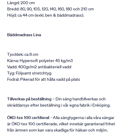
Längd: 200 cm
Bredd: 80, 90, 105, 120, 140, 160, 180 och 210 cm
Höjd: ca 44 cm (exkl. ben & bäddmadrass).
Bäddmadrass Lina
Tjocklek: ca 8 cm
Kärna: Hypersoft polyeter 45 kg/m3
Vadd: 400gr/m2 antibakteriell vadd
Tyg: Följsamt stretchtyg
Fodral: Pikerad för att hålla vadd på plats
Tillverkas på beställning
– Din säng handtillverkas och
skräddarsys efter beställning i vår egna fabrik i Enköping.
ÖKO-tex 100 certifierat
- Alla sängtygerna i alla våra sängar
är ÖKO-tex 100 certifierade, vilket innebär garanterad frihet
från ämnen som kan vara skadliga för hälsan och miljön.