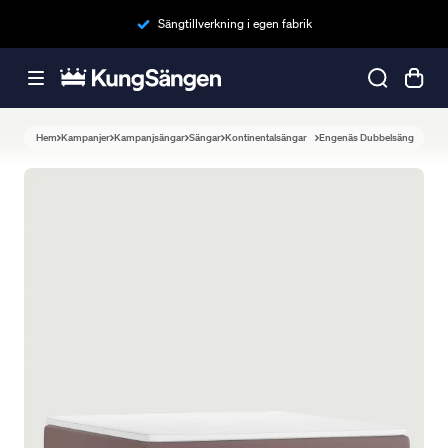
Sängtillverkning i egen fabrik
Hem
Kampanjer
Kampanjsängar
Sängar
Kontinentalsängar
Engenäs Dubbelsäng