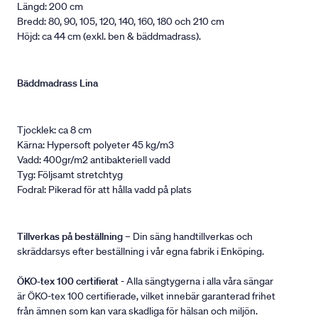
Längd: 200 cm
Bredd: 80, 90, 105, 120, 140, 160, 180 och 210 cm
Höjd: ca 44 cm (exkl. ben & bäddmadrass).
Bäddmadrass Lina
Tjocklek: ca 8 cm
Kärna: Hypersoft polyeter 45 kg/m3
Vadd: 400gr/m2 antibakteriell vadd
Tyg: Följsamt stretchtyg
Fodral: Pikerad för att hålla vadd på plats
Tillverkas på beställning
– Din säng handtillverkas och
skräddarsys efter beställning i vår egna fabrik i Enköping.
ÖKO-tex 100 certifierat
- Alla sängtygerna i alla våra sängar
är ÖKO-tex 100 certifierade, vilket innebär garanterad frihet
från ämnen som kan vara skadliga för hälsan och miljön.