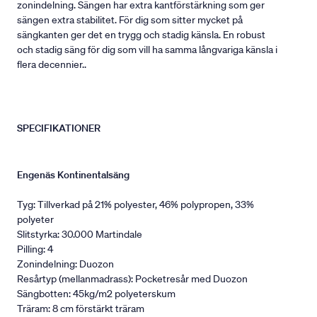
zonindelning. Sängen har extra kantförstärkning som ger
sängen extra stabilitet. För dig som sitter mycket på
sängkanten ger det en trygg och stadig känsla. En robust
och stadig säng för dig som vill ha samma långvariga känsla i
flera decennier..
SPECIFIKATIONER
Engenäs Kontinentalsäng
Tyg: Tillverkad på 21% polyester, 46% polypropen, 33%
polyeter
Slitstyrka: 30.000 Martindale
Pilling: 4
Zonindelning: Duozon
Resårtyp (mellanmadrass): Pocketresår med Duozon
Sängbotten: 45kg/m2 polyeterskum
Träram: 8 cm förstärkt träram