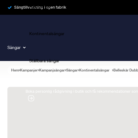
Ramsängar
Sängtillverkning i egen fabrik
Kontinentalsängar
Sängar
Ställbara sängar
Hem
Kampanjer
Kampanjsängar
Sängar
Kontinentalsängar
Belleskär Dub
Boka Sängexpert
Boka personlig rådgivning i butik och få rekommendationer som 