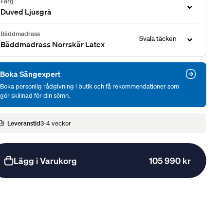
Färg
Duved Ljusgrå
Bäddmadrass
Svala täcken
Bäddmadrass Norrskär Latex
Boka Sängexpert
Boka personlig rådgivning i butik och få rekommendationer som
gör skillnad för din sömn.
Leveranstid
3-4 veckor
Lägg i Varukorg
105 990 kr