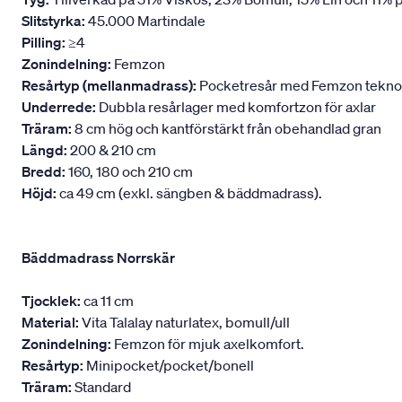
Slitstyrka:
45.000 Martindale
Pilling:
≥4
Zonindelning:
Femzon
Resårtyp (mellanmadrass):
Pocketresår med Femzon teknologi
Underrede:
Dubbla resårlager med komfortzon för axlar
Träram:
8 cm hög och kantförstärkt från obehandlad gran
Längd:
200 & 210 cm
Bredd:
160, 180 och 210 cm
Höjd:
ca 49 cm (exkl. sängben & bäddmadrass).
Bäddmadrass Norrskär
Tjocklek:
ca 11 cm
Material:
Vita Talalay naturlatex, bomull/ull
Zonindelning:
Femzon för mjuk axelkomfort.
Resårtyp:
Minipocket/pocket/bonell
Träram:
Standard