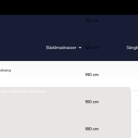
105 cm
Bäddmadrasser
120 cm
Sängk
belsäng
140 cm
gör skillnad för din sömn.
160 cm
180 cm