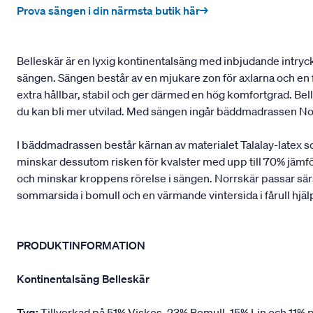
Prova sängen i din närmsta butik här→
Belleskär är en lyxig kontinentalsäng med inbjudande intryck 
sängen. Sängen består av en mjukare zon för axlarna och en f
extra hållbar, stabil och ger därmed en hög komfortgrad. B
du kan bli mer utvilad. Med sängen ingår bäddmadrassen No
I bäddmadrassen består kärnan av materialet Talalay-latex 
minskar dessutom risken för kvalster med upp till 70% jämfö
och minskar kroppens rörelse i sängen. Norrskär passar särsk
sommarsida i bomull och en värmande vintersida i fårull hjäl
PRODUKTINFORMATION
Kontinentalsäng Belleskär
Tyg:
Tillverkad på 51% Viskos, 23% Bomull, 15% Lin och 11% p