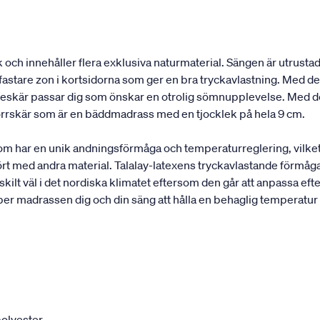
och innehåller flera exklusiva naturmaterial. Sängen är utrustad
astare zon i kortsidorna som ger en bra tryckavlastning. Med de 
elleskär passar dig som önskar en otrolig sömnupplevelse. Med d
rrskär som är en bäddmadrass med en tjocklek på hela 9 cm.
som har en unik andningsförmåga och temperaturreglering, vilke
rt med andra material. Talalay-latexens tryckavlastande förmåga
ilt väl i det nordiska klimatet eftersom den går att anpassa efte
per madrassen dig och din säng att hålla en behaglig temperatur
olyester.