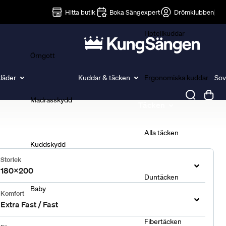
Lakan
Hitta butik
Boka Sängexpert
Drömklubben
Hotellkuddar
Örngott
läder
Kuddar & täcken
Ergonomiska kuddar
Sov
Madrasskydd
Täcken
Alla täcken
Kuddskydd
Storlek
180x200
Duntäcken
Baby
Komfort
Extra Fast / Fast
Fibertäcken