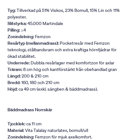
Tyg:
Tillverkad på 51% Viskos, 23% Bomull, 15% Lin och 11%
polyester.
Slitstyrka:
45.000 Martindale
Pilling:
≥4
Zonindelning:
Femzon
Resårtyp (mellanmadrass):
Pocketresår med Femzon
teknologi, stålbandsram och extra kraftiga hörnfjädrar för
ökad stabilitet.
Underrede:
Dubbla resårlager med komfortzon för axlar
Träram:
8 cm hög och kantförstärkt från obehandlad gran
Längd:
200 & 210 cm
Bredd:
160, 180 och 210 cm
Höjd:
ca 49 cm (exkl. sängben & bäddmadrass).
Bäddmadrass Norrskär
Tjocklek:
ca 11 cm
Material:
Vita Talalay naturlatex, bomull/ull
Zonindelning:
Femzon för mjuk axelkomfort.