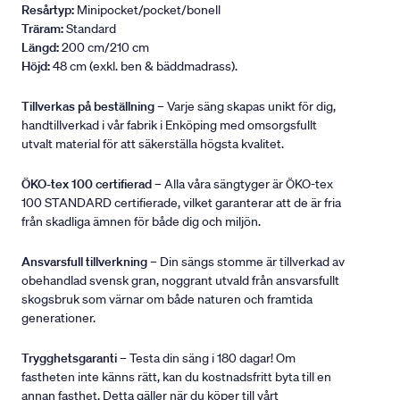
Resårtyp:
Minipocket/pocket/bonell
Träram:
Standard
Längd:
200 cm/210 cm
Höjd:
48 cm (exkl. ben & bäddmadrass).
Tillverkas på beställning
– Varje säng skapas unikt för dig,
handtillverkad i vår fabrik i Enköping med omsorgsfullt
utvalt material för att säkerställa högsta kvalitet.
ÖKO-tex 100 certifierad
– Alla våra sängtyger är ÖKO-tex
100 STANDARD certifierade, vilket garanterar att de är fria
från skadliga ämnen för både dig och miljön.
Ansvarsfull tillverkning
– Din sängs stomme är tillverkad av
obehandlad svensk gran, noggrant utvald från ansvarsfullt
skogsbruk som värnar om både naturen och framtida
generationer.
Trygghetsgaranti
– Testa din säng i 180 dagar! Om
fastheten inte känns rätt, kan du kostnadsfritt byta till en
annan fasthet. Detta gäller när du köper till vårt