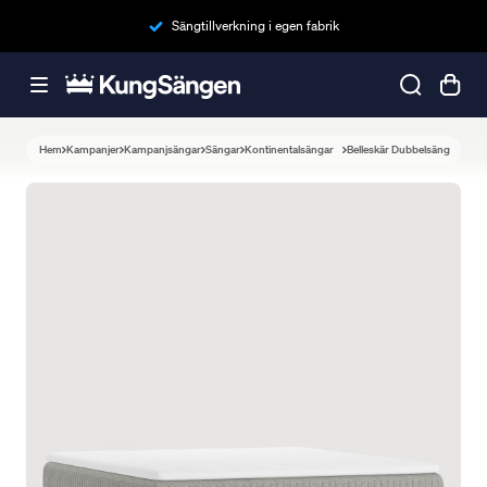
Sängtillverkning i egen fabrik
Hem
Kampanjer
Kampanjsängar
Sängar
Kontinentalsängar
Belleskär Dubbelsäng