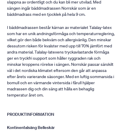
slappna av ordentligt och du kan bli mer utvilad. Med
sängen ingår bäddmadrassen Norrskär som är en
bäddmadrass med en tjocklek på hela 9 cm.
I bäddmadrassen består kärnan av materialet Talalay-latex
som har en unik andningsförmåga och temperaturreglering,
vilket gör den både bekväm och allergivänlig. Den minskar
dessutom risken för kvalster med upp till 70% jämfört med
andra material. Talalay-latexens tryckavlastande förmåga
ger en tryckfri support som håller ryggraden rak och
minskar kroppens rörelse i sängen. Norrskär passar särskilt
väl i det nordiska klimatet eftersom den går att anpassa
efter årets varierande säsonger. Med en luftig sommarsida i
bomull och en värmande vintersida i fårull hjälper
madrassen dig och din säng att hålla en behaglig
temperatur året om.
PRODUKTINFORMATION
Kontinentalsäng Belleskär