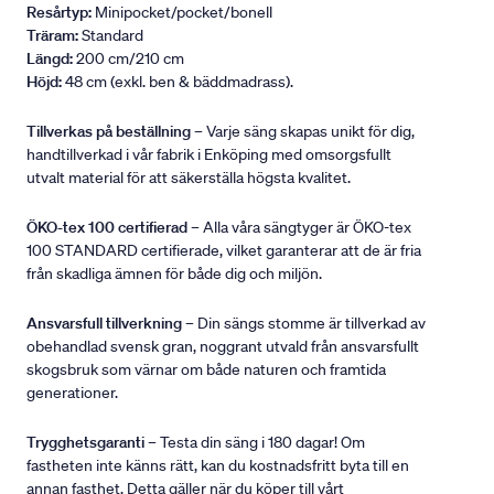
Resårtyp:
Minipocket/pocket/bonell
Träram:
Standard
Längd:
200 cm/210 cm
Höjd:
48 cm (exkl. ben & bäddmadrass).
Tillverkas på beställning
– Varje säng skapas unikt för dig,
handtillverkad i vår fabrik i Enköping med omsorgsfullt
utvalt material för att säkerställa högsta kvalitet.
ÖKO-tex 100 certifierad
– Alla våra sängtyger är ÖKO-tex
100 STANDARD certifierade, vilket garanterar att de är fria
från skadliga ämnen för både dig och miljön.
Ansvarsfull tillverkning
– Din sängs stomme är tillverkad av
obehandlad svensk gran, noggrant utvald från ansvarsfullt
skogsbruk som värnar om både naturen och framtida
generationer.
Trygghetsgaranti
– Testa din säng i 180 dagar! Om
fastheten inte känns rätt, kan du kostnadsfritt byta till en
annan fasthet. Detta gäller när du köper till vårt