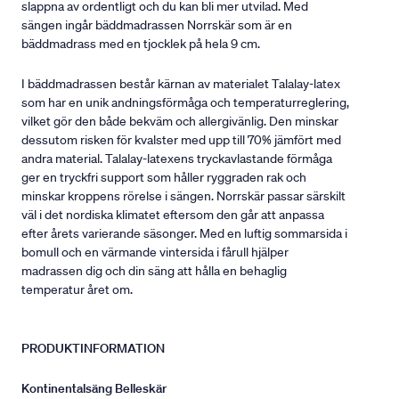
slappna av ordentligt och du kan bli mer utvilad. Med
sängen ingår bäddmadrassen Norrskär som är en
bäddmadrass med en tjocklek på hela 9 cm.
I bäddmadrassen består kärnan av materialet Talalay-latex
som har en unik andningsförmåga och temperaturreglering,
vilket gör den både bekväm och allergivänlig. Den minskar
dessutom risken för kvalster med upp till 70% jämfört med
andra material. Talalay-latexens tryckavlastande förmåga
ger en tryckfri support som håller ryggraden rak och
minskar kroppens rörelse i sängen. Norrskär passar särskilt
väl i det nordiska klimatet eftersom den går att anpassa
efter årets varierande säsonger. Med en luftig sommarsida i
bomull och en värmande vintersida i fårull hjälper
madrassen dig och din säng att hålla en behaglig
temperatur året om.
PRODUKTINFORMATION
Kontinentalsäng Belleskär