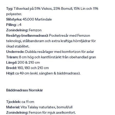
Tyg:
Tillverkad på 51% Viskos, 23% Bomull, 15% Lin och 11%
polyester.
Slitstyrka:
45.000 Martindale
Pilling:
≥4
Zonindelning:
Femzon
Resårtyp (mellanmadrass):
Pocketresår med Femzon
teknologi, stålbandsram och extra kraftiga hörnfjädrar för
ökad stabilitet.
Underrede:
Dubbla resårlager med komfortzon för axlar
Träram:
8 cm hög och kantförstärkt från obehandlad gran
Längd:
200 & 210 cm
Bredd:
160, 180 och 210 cm
Höjd:
ca 49 cm (exkl. sängben & bäddmadrass).
Bäddmadrass Norrskär
Tjocklek:
ca 11 cm
Material:
Vita Talalay naturlatex, bomull/ull
Zonindelning:
Femzon för mjuk axelkomfort.