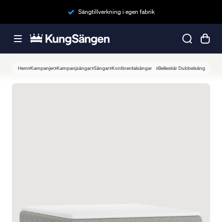
Sängtillverkning i egen fabrik
Hem
Kampanjer
Kampanjsängar
Sängar
Kontinentalsängar
Belleskär Dubbelsäng