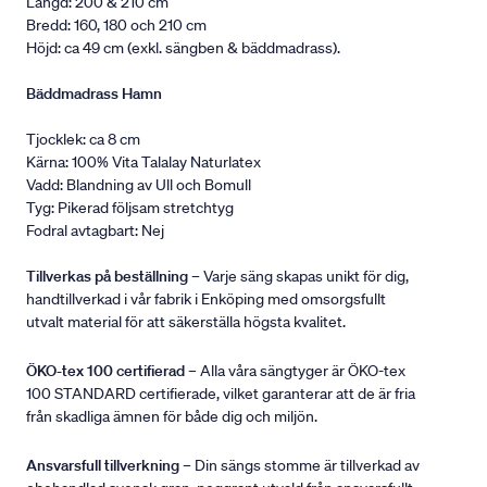
Längd: 200 & 210 cm
Bredd: 160, 180 och 210 cm
Höjd: ca 49 cm (exkl. sängben & bäddmadrass).
Bäddmadrass Hamn
Tjocklek: ca 8 cm
Kärna: 100% Vita Talalay Naturlatex
Vadd: Blandning av Ull och Bomull
Tyg: Pikerad följsam stretchtyg
Fodral avtagbart: Nej
Tillverkas på beställning
– Varje säng skapas unikt för dig,
handtillverkad i vår fabrik i Enköping med omsorgsfullt
utvalt material för att säkerställa högsta kvalitet.
ÖKO-tex 100 certifierad
– Alla våra sängtyger är ÖKO-tex
100 STANDARD certifierade, vilket garanterar att de är fria
från skadliga ämnen för både dig och miljön.
Ansvarsfull tillverkning
– Din sängs stomme är tillverkad av