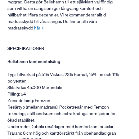
ryggrad. Detta gör Bellehamn till ett självklart val för dig
som vill ha en säng som ger långvarig komfort och
hållbarhet i flera decennier. Vi rekommenderar alltid
madrasskydd till våra sängar. Du finner alla våra
madrasskydd
här→
SPECIFIKATIONER
Bellehamn kontinentalsäng
Tyg: Tillverkad på 51% Viskos, 23% Bomull, 15% Lin och 11%
polyester.
Slitstyrka: 45.000 Martindale
Pilling: ≥4
Zonindelning: Femzon
Resårtyp (mellanmadrass): Pocketresår med Femzon
teknologi, stålbandsram och extra kraftiga hörnfjädrar för
ökad stabilitet.
Underrede: Dubbla resårlager med komfortzon för axlar
Träram: 8 cm hög och kantförstärkt från obehandlad gran