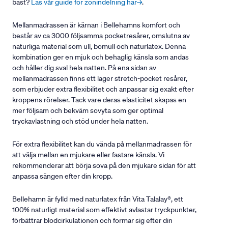
bäst?
Läs vår guide för zonindelning här→
.
Mellanmadrassen är kärnan i Bellehamns komfort och
består av ca 3000 följsamma pocketresårer, omslutna av
naturliga material som ull, bomull och naturlatex. Denna
kombination ger en mjuk och behaglig känsla som andas
och håller dig sval hela natten. På ena sidan av
mellanmadrassen finns ett lager stretch-pocket resårer,
som erbjuder extra flexibilitet och anpassar sig exakt efter
kroppens rörelser. Tack vare deras elasticitet skapas en
mer följsam och bekväm sovyta som ger optimal
tryckavlastning och stöd under hela natten.
För extra flexibilitet kan du vända på mellanmadrassen för
att välja mellan en mjukare eller fastare känsla. Vi
rekommenderar att börja sova på den mjukare sidan för att
anpassa sängen efter din kropp.
Bellehamn är fylld med naturlatex från Vita Talalay®, ett
100% naturligt material som effektivt avlastar tryckpunkter,
förbättrar blodcirkulationen och formar sig efter din