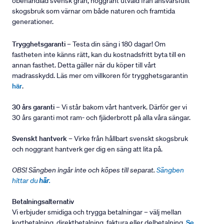
obehandlad svensk gran, noggrant utvald från ansvarsfullt
skogsbruk som värnar om både naturen och framtida
generationer.
Trygghetsgaranti
– Testa din säng i 180 dagar! Om
fastheten inte känns rätt, kan du kostnadsfritt byta till en
annan fasthet. Detta gäller när du köper till vårt
madrasskydd. Läs mer om villkoren för trygghetsgarantin
här
.
30 års garanti
– Vi står bakom vårt hantverk. Därför ger vi
30 års garanti mot ram- och fjäderbrott på alla våra sängar.
Svenskt hantverk
– Virke från hållbart svenskt skogsbruk
och noggrant hantverk ger dig en säng att lita på.
OBS! Sängben ingår inte och köpes till separat.
Sängben
hittar du
här
.
Betalningsalternativ
Vi erbjuder smidiga och trygga betalningar – välj mellan
kortbetalning, direktbetalning, faktura eller delbetalning.
Se