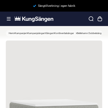
Sängtillverkning i egen fabrik
Hem
Kampanjer
Kampanjsängar
Sängar
Kontinentalsängar
Bellehamn Dubbelsäng