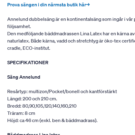
Prova sängen i din närmsta butik här→
Annelund dubbelsäng är en kontinentalsäng som ingår i vår pre
följsamhet.
Den medföljande bäddmadrassen Lina Latex har en kärna av nat
naturlatex. Både kärna, vadd och stretchtyg är öko-tex certifi
cradle, ECO-institut.
SPECIFIKATIONER
Säng Annelund
Resårtyp: multizon/Pocket/bonell och kantförstärkt
Längd: 200 och 210 cm.
Bredd: 80,90,105,120,140,160,210
Träram: 8 cm
Höjd: ca 46 cm (exkl. ben & bäddmadrass).
Bäddmadrass Lina latex