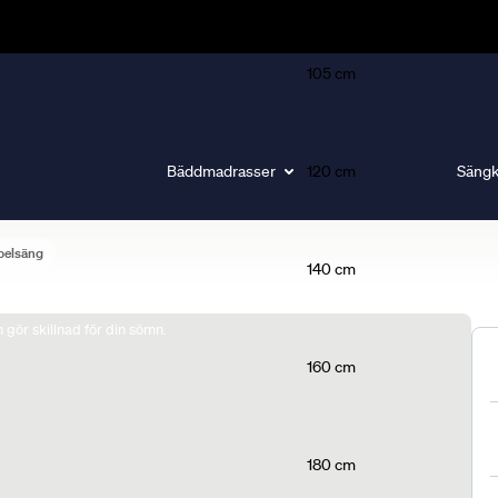
105 cm
Bäddmadrasser
120 cm
Sängk
belsäng
140 cm
gör skillnad för din sömn.
160 cm
180 cm