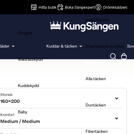
Lakan
Hitta butik
Boka Sängexpert
Drömklubben
Hotellkuddar
Örngott
läder
Kuddar & täcken
Ergonomiska kuddar
Sov
Madrasskydd
Täcken
Alla täcken
Kuddskydd
Storlek
160x200
Duntäcken
Baby
Komfort
Medium / Medium
Fibertäcken