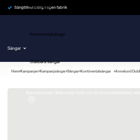
Ramsängar
Sängtillverkning i egen fabrik
Kontinentalsängar
Sängar
Ställbara sängar
Hem
Kampanjer
Kampanjsängar
Sängar
Kontinentalsängar
Annelund Dub
Boka Sängexpert
Boka personlig rådgivning i butik och få rekommendationer som 