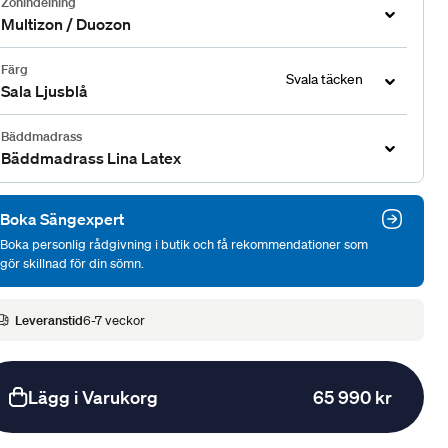
Zonindelning
Multizon / Duozon
Färg
Svala täcken
Sala Ljusblå
Bäddmadrass
Bäddmadrass Lina Latex
Boka Sängexpert
Boka personlig rådgivning i butik och få rekommendationer som
gör skillnad för din sömn.
Leveranstid
6-7 veckor
Lägg i Varukorg
65 990 kr