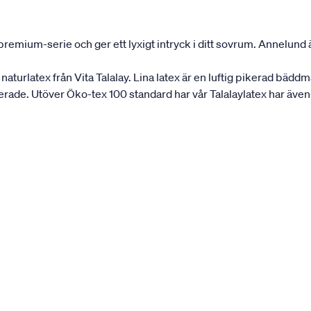
mium-serie och ger ett lyxigt intryck i ditt sovrum. Annelund är
urlatex från Vita Talalay. Lina latex är en luftig pikerad bädd
erade. Utöver Öko-tex 100 standard har vår Talalaylatex har även 