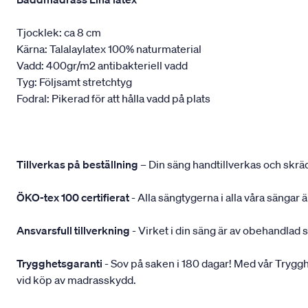
Tjocklek: ca 8 cm
Kärna: Talalaylatex 100% naturmaterial
Vadd: 400gr/m2 antibakteriell vadd
Tyg: Följsamt stretchtyg
Fodral: Pikerad för att hålla vadd på plats
Tillverkas på beställning
– Din säng handtillverkas och skräd
ÖKO-tex 100 certifierat
- Alla sängtygerna i alla våra sängar
Ansvarsfull tillverkning
- Virket i din säng är av obehandlad 
Trygghetsgaranti
- Sov på saken i 180 dagar! Med vår Trygghets
vid köp av madrasskydd.