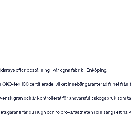
darsys efter beställning i vår egna fabrik i Enköping.
 är ÖKO-tex 100 certifierade, vilket innebär garanterad frihet frå
svensk gran och är kontrollerat för ansvarsfullt skogsbruk som ta
garanti får du i lugn och ro prova fastheten i din säng i ett halvå