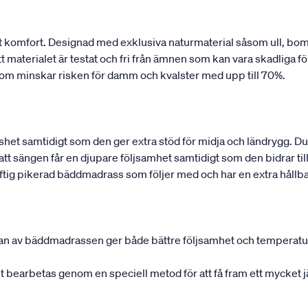
komfort. Designad med exklusiva naturmaterial såsom ull, bomul
terialet är testat och fri från ämnen som kan vara skadliga för h
om minskar risken för damm och kvalster med upp till 70%.
shet samtidigt som den ger extra stöd för midja och ländrygg. Du
 att sängen får en djupare följsamhet samtidigt som den bidrar ti
ig pikerad bäddmadrass som följer med och har en extra hållba
rnan av bäddmadrassen ger både bättre följsamhet och temperatu
det bearbetas genom en speciell metod för att få fram ett mycket 