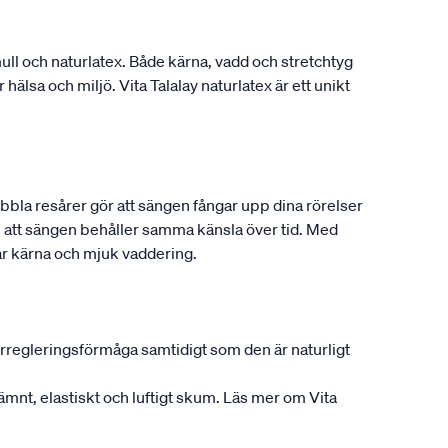
l och naturlatex. Både kärna, vadd och stretchtyg
älsa och miljö. Vita Talalay naturlatex är ett unikt
bbla resårer gör att sängen fångar upp dina rörelser
ll att sängen behåller samma känsla över tid. Med
r kärna och mjuk vaddering.
rregleringsförmåga samtidigt som den är naturligt
jämnt, elastiskt och luftigt skum. Läs mer om Vita