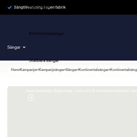
Ramsängar
Sängtillverkning i egen fabrik
Kontinentalsängar
Sängar
Ställbara sängar
Hem
Kampanjer
Kampanjsängar
Sängar
Kontinentalsängar
Kontinentalsän
Boka Sängexpert
Boka personlig rådgivning i butik och få rekommendationer som 