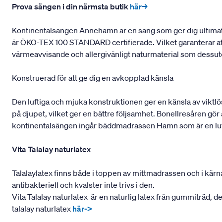
Prova sängen i din närmsta butik
här→
Kontinentalsängen Annehamn är en säng som ger dig ultimat 
är ÖKO-TEX 100 STANDARD certifierade. Vilket garanterar att ma
värmeavvisande och allergivänligt naturmaterial som dessut
Konstruerad för att ge dig en avkopplad känsla
Den luftiga och mjuka konstruktionen ger en känsla av viktlö
på djupet, vilket ger en bättre följsamhet. Bonellresåren gör
kontinentalsängen ingår bäddmadrassen Hamn som är en luft
Vita Talalay naturlatex
Talalaylatex finns både i toppen av mittmadrassen och i kä
antibakteriell och kvalster inte trivs i den.
Vita Talalay naturlatex är en naturlig latex från gummiträd, 
talalay naturlatex
här->