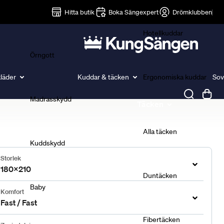
Lakan
Hitta butik
Boka Sängexpert
Drömklubben
Hotellkuddar
Örngott
läder
Kuddar & täcken
Ergonomiska kuddar
Sov
Madrasskydd
Täcken
Alla täcken
Kuddskydd
Storlek
180x210
Duntäcken
Baby
Komfort
Fast / Fast
Fibertäcken