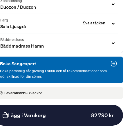
Zonindelning
Duozon / Duozon
Färg
Svala täcken
Sala Ljusgrå
Bäddmadrass
Bäddmadrass Hamn
Boka Sängexpert
Boka personlig rådgivning i butik och få rekommendationer som
gör skillnad för din sömn.
Leveranstid
2-3 veckor
Lägg i Varukorg
82 790 kr