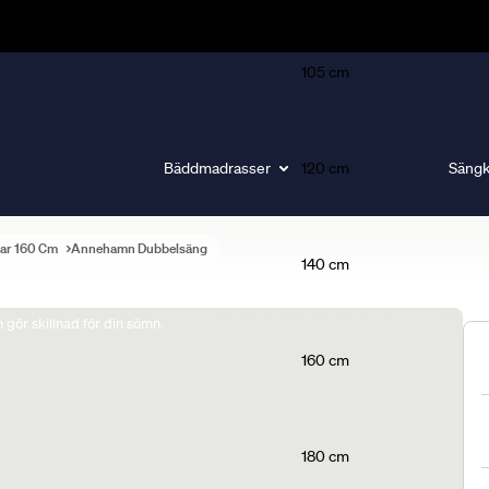
105 cm
Bäddmadrasser
120 cm
Sängk
gar 160 Cm
Annehamn Dubbelsäng
140 cm
gör skillnad för din sömn.
160 cm
180 cm