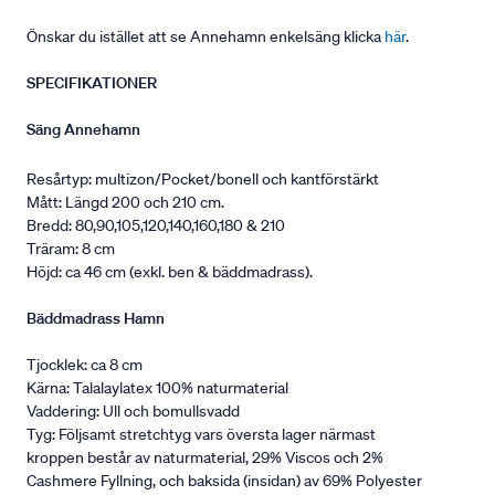
Önskar du istället att se Annehamn enkelsäng klicka
här
.
SPECIFIKATIONER
Säng Annehamn
Resårtyp: multizon/Pocket/bonell och kantförstärkt
Mått: Längd 200 och 210 cm.
Bredd: 80,90,105,120,140,160,180 & 210
Träram: 8 cm
Höjd: ca 46 cm (exkl. ben & bäddmadrass).
Bäddmadrass Hamn
Tjocklek: ca 8 cm
Kärna: Talalaylatex 100% naturmaterial
Vaddering: Ull och bomullsvadd
Tyg: Följsamt stretchtyg vars översta lager närmast
kroppen består av naturmaterial, 29% Viscos och 2%
Cashmere Fyllning, och baksida (insidan) av 69% Polyester