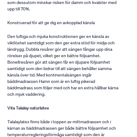
som dessutom minskar risken för damm och kvalster med
upp till 70%.
Konstruerad för att ge dig en avkopplad känsla
Den luftiga och mjuka konstruktionen ger en känsla av
viktlöshet samtidigt som den ger extra stöd för midja och
ländrygg. Dubbla resårer gör att sängen fångar upp dina
rörelser på djupet, vilket ger en bättre följsamhet.
Bonellresåren gör att sängen får en djupare följsamhet
samtidigt som den bidrar till att sängen behåller samma
känsla över tid. Med kontinentalsängen ingår
bäddmadrassen Hamn som är en luftig pikerad
bäddmadrass som följer med och har en extra hållbar kärna
och mjuk vaddering.
Vita Talalay naturlatex
Talalaylatex finns både i toppen av mittmadrassen och i
kärnan av bäddmadrassen ger både bättre följsamhet och
temperaturregleringsförmåga samtidigt som den är