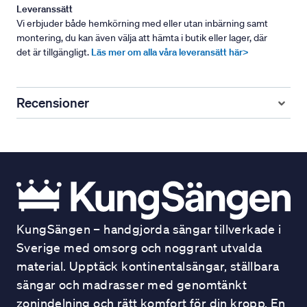
Leveranssätt
Vi erbjuder både hemkörning med eller utan inbärning samt
montering, du kan även välja att hämta i butik eller lager, där
det är tillgängligt.
Läs mer om alla våra leveransätt här>
Recensioner
KungSängen – handgjorda sängar tillverkade i
Sverige med omsorg och noggrant utvalda
material. Upptäck kontinentalsängar, ställbara
sängar och madrasser med genomtänkt
zonindelning och rätt komfort för din kropp. En