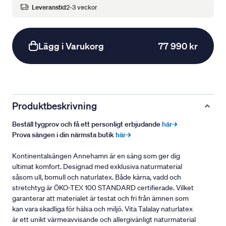
Leveranstid
2-3 veckor
Lägg i Varukorg
77 990 kr
Produktbeskrivning
Beställ tygprov och få ett personligt erbjudande
här→
Prova sängen i din närmsta butik
här→
Kontinentalsängen Annehamn är en säng som ger dig
ultimat komfort. Designad med exklusiva naturmaterial
såsom ull, bomull och naturlatex. Både kärna, vadd och
stretchtyg är ÖKO-TEX 100 STANDARD certifierade. Vilket
garanterar att materialet är testat och fri från ämnen som
kan vara skadliga för hälsa och miljö. Vita Talalay naturlatex
är ett unikt värmeavvisande och allergivänligt naturmaterial