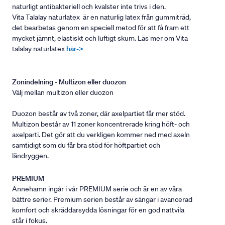
naturligt antibakteriell och kvalster inte trivs i den.
Vita Talalay naturlatex är en naturlig latex från gummiträd,
det bearbetas genom en speciell metod för att få fram ett
mycket jämnt, elastiskt och luftigt skum. Läs mer om Vita
talalay naturlatex
här->
Zonindelning - Multizon eller duozon
Välj mellan multizon eller duozon
Duozon består av två zoner, där axelpartiet får mer stöd.
Multizon består av 11 zoner koncentrerade kring höft- och
axelparti. Det gör att du verkligen kommer ned med axeln
samtidigt som du får bra stöd för höftpartiet och
ländryggen.
PREMIUM
Annehamn ingår i vår PREMIUM serie och är en av våra
bättre serier. Premium serien består av sängar i avancerad
komfort och skräddarsydda lösningar för en god nattvila
står i fokus.