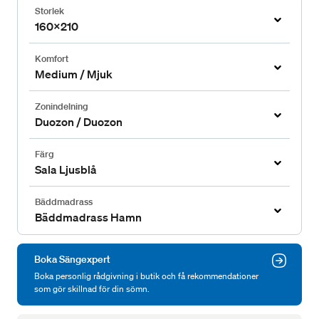
Storlek
160x210
Komfort
Medium / Mjuk
Zonindelning
Duozon / Duozon
Färg
Sala Ljusblå
Bäddmadrass
Bäddmadrass Hamn
Boka Sängexpert
Boka personlig rådgivning i butik och få rekommendationer
som gör skillnad för din sömn.