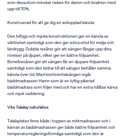
som dessutom minskar risken för damm och kvalster med
upp till 70%.
Konstruerad för att ge dig en avkopplad känsla
Den luftiga och mjuka konstruktionen ger en känsla av
viktlöshet samtidigt som den ger extra stöd för midja och
ländrygg. Dubbla resårer gör att sängen fångar upp dina
rörelser på djupet, vilket ger en bättre följsamhet.
Bonellresåren gör att sängen får en djupare följsamhet
samtidigt som den bidrar till att sängen behåller samma
känsla över tid. Med kontinentalsängen ingår
bäddmadrassen Hamn som är en luftig pikerad
bäddmadrass som följer med och har en extra hållbar kärna
och mjuk vaddering.
Vita Talalay naturlatex
Talalaylatex finns både i toppen av mittmadrassen och i
kärnan av bäddmadrassen ger både bättre följsamhet och
temperaturregleringsförmåga samtidigt som den är