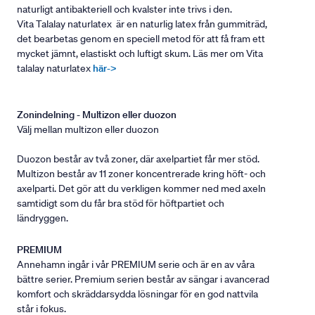
naturligt antibakteriell och kvalster inte trivs i den.
Vita Talalay naturlatex är en naturlig latex från gummiträd,
det bearbetas genom en speciell metod för att få fram ett
mycket jämnt, elastiskt och luftigt skum. Läs mer om Vita
talalay naturlatex
här->
Zonindelning - Multizon eller duozon
Välj mellan multizon eller duozon
Duozon består av två zoner, där axelpartiet får mer stöd.
Multizon består av 11 zoner koncentrerade kring höft- och
axelparti. Det gör att du verkligen kommer ned med axeln
samtidigt som du får bra stöd för höftpartiet och
ländryggen.
PREMIUM
Annehamn ingår i vår PREMIUM serie och är en av våra
bättre serier. Premium serien består av sängar i avancerad
komfort och skräddarsydda lösningar för en god nattvila
står i fokus.