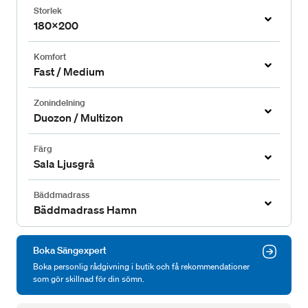
Storlek
180x200
Komfort
Fast / Medium
Zonindelning
Duozon / Multizon
Färg
Sala Ljusgrå
Bäddmadrass
Bäddmadrass Hamn
Boka Sängexpert
Boka personlig rådgivning i butik och få rekommendationer
som gör skillnad för din sömn.