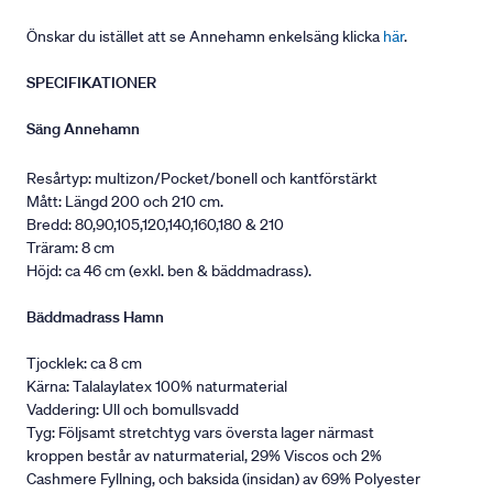
Önskar du istället att se Annehamn enkelsäng klicka
här
.
SPECIFIKATIONER
Säng Annehamn
Resårtyp: multizon/Pocket/bonell och kantförstärkt
Mått: Längd 200 och 210 cm.
Bredd: 80,90,105,120,140,160,180 & 210
Träram: 8 cm
Höjd: ca 46 cm (exkl. ben & bäddmadrass).
Bäddmadrass Hamn
Tjocklek: ca 8 cm
Kärna: Talalaylatex 100% naturmaterial
Vaddering: Ull och bomullsvadd
Tyg: Följsamt stretchtyg vars översta lager närmast
kroppen består av naturmaterial, 29% Viscos och 2%
Cashmere Fyllning, och baksida (insidan) av 69% Polyester