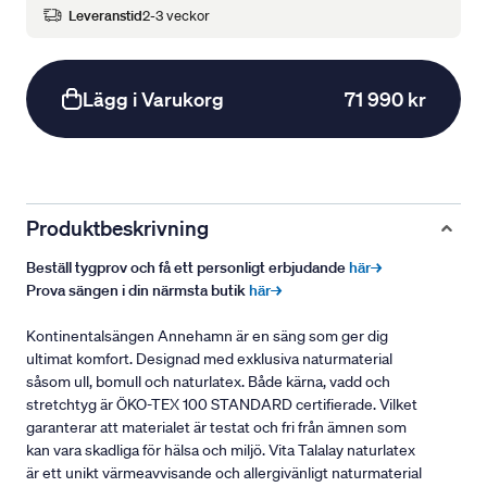
Leveranstid
2-3 veckor
Lägg i Varukorg
71 990 kr
Produktbeskrivning
Beställ tygprov och få ett personligt erbjudande
här→
Prova sängen i din närmsta butik
här→
Kontinentalsängen Annehamn är en säng som ger dig
ultimat komfort. Designad med exklusiva naturmaterial
såsom ull, bomull och naturlatex. Både kärna, vadd och
stretchtyg är ÖKO-TEX 100 STANDARD certifierade. Vilket
garanterar att materialet är testat och fri från ämnen som
kan vara skadliga för hälsa och miljö. Vita Talalay naturlatex
är ett unikt värmeavvisande och allergivänligt naturmaterial