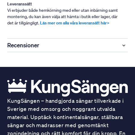
Leveranssätt
Vi erbjuder både hemkörning med eller utan inbärning samt
montering, du kan även välja att hämta i butik eller lager, där
det är tillgängligt.
Läs mer om alla våra leveransätt här>
Recensioner
KungSängen – handgjorda sängar tillverkade i
Sverige med omsorg och noggrant utvalda
material. Upptäck kontinentalsängar, ställbara
sängar och madrasser med genomtänkt
zonindelning och rätt komfort för din kropp. En