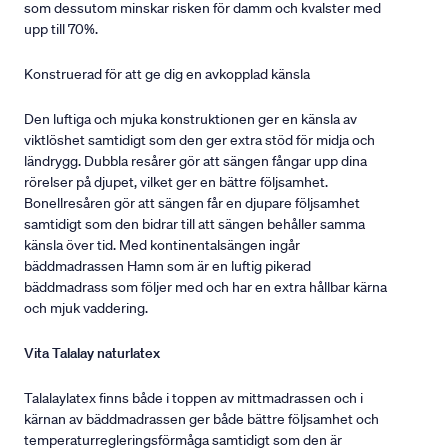
som dessutom minskar risken för damm och kvalster med
upp till 70%.
Konstruerad för att ge dig en avkopplad känsla
Den luftiga och mjuka konstruktionen ger en känsla av
viktlöshet samtidigt som den ger extra stöd för midja och
ländrygg. Dubbla resårer gör att sängen fångar upp dina
rörelser på djupet, vilket ger en bättre följsamhet.
Bonellresåren gör att sängen får en djupare följsamhet
samtidigt som den bidrar till att sängen behåller samma
känsla över tid. Med kontinentalsängen ingår
bäddmadrassen Hamn som är en luftig pikerad
bäddmadrass som följer med och har en extra hållbar kärna
och mjuk vaddering.
Vita Talalay naturlatex
Talalaylatex finns både i toppen av mittmadrassen och i
kärnan av bäddmadrassen ger både bättre följsamhet och
temperaturregleringsförmåga samtidigt som den är