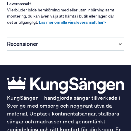
Leveranssätt
Vi erbjuder både hemkörning med eller utan inbärning samt
montering, du kan även välja att hämta i butik eller lager, där
det är tillgängligt.
Läs mer om alla våra leveransätt här>
Recensioner
KungSängen – handgjorda sängar tillverkade i
Sverige med omsorg och noggrant utvalda
material. Upptäck kontinentalsängar, ställbara
sängar och madrasser med genomtänkt
zonindelning och rätt komfort för din kropp. En