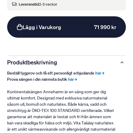
Leveranstid
2-3 veckor
Lägg i Varukorg
71 990 kr
Produktbeskrivning
Beställ tygprov och få ett personligt erbjudande
här→
Prova sängen i din närmsta butik
här→
Kontinentalsängen Annehamn är en säng som ger dig
ultimat komfort. Designad med exklusiva naturmaterial
såsom ull, bomull och naturlatex. Både kärna, vadd och
stretchtyg är ÖKO-TEX 100 STANDARD certifierade. Vilket
garanterar att materialet är testat och fri från ämnen som
kan vara skadliga för hälsa och miljö. Vita Talalay naturlatex
är ett unikt värmeavvisande och allergivänligt naturmaterial