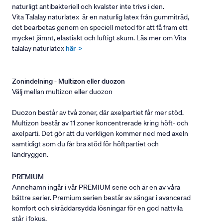
naturligt antibakteriell och kvalster inte trivs i den.
Vita Talalay naturlatex är en naturlig latex från gummiträd,
det bearbetas genom en speciell metod för att få fram ett
mycket jämnt, elastiskt och luftigt skum. Läs mer om Vita
talalay naturlatex
här->
Zonindelning - Multizon eller duozon
Välj mellan multizon eller duozon
Duozon består av två zoner, där axelpartiet får mer stöd.
Multizon består av 11 zoner koncentrerade kring höft- och
axelparti. Det gör att du verkligen kommer ned med axeln
samtidigt som du får bra stöd för höftpartiet och
ländryggen.
PREMIUM
Annehamn ingår i vår PREMIUM serie och är en av våra
bättre serier. Premium serien består av sängar i avancerad
komfort och skräddarsydda lösningar för en god nattvila
står i fokus.