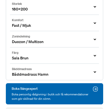
Storlek
180x200
Komfort
Fast / Mjuk
Zonindelning
Duozon / Multizon
Färg
Sala Brun
Bäddmadrass
Bäddmadrass Hamn
Boka Sängexpert
Boka personlig rådgivning i butik och få rekommendationer
som gör skillnad för din sömn.