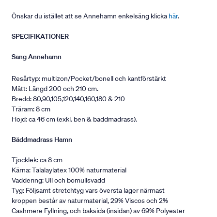
Önskar du istället att se Annehamn enkelsäng klicka
här
.
SPECIFIKATIONER
Säng Annehamn
Resårtyp: multizon/Pocket/bonell och kantförstärkt
Mått: Längd 200 och 210 cm.
Bredd: 80,90,105,120,140,160,180 & 210
Träram: 8 cm
Höjd: ca 46 cm (exkl. ben & bäddmadrass).
Bäddmadrass Hamn
Tjocklek: ca 8 cm
Kärna: Talalaylatex 100% naturmaterial
Vaddering: Ull och bomullsvadd
Tyg: Följsamt stretchtyg vars översta lager närmast
kroppen består av naturmaterial, 29% Viscos och 2%
Cashmere Fyllning, och baksida (insidan) av 69% Polyester