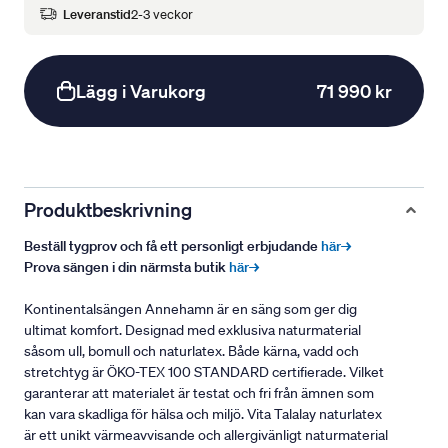
Leveranstid
2-3 veckor
Lägg i Varukorg
71 990 kr
Produktbeskrivning
Beställ tygprov och få ett personligt erbjudande
här→
Prova sängen i din närmsta butik
här→
Kontinentalsängen Annehamn är en säng som ger dig
ultimat komfort. Designad med exklusiva naturmaterial
såsom ull, bomull och naturlatex. Både kärna, vadd och
stretchtyg är ÖKO-TEX 100 STANDARD certifierade. Vilket
garanterar att materialet är testat och fri från ämnen som
kan vara skadliga för hälsa och miljö. Vita Talalay naturlatex
är ett unikt värmeavvisande och allergivänligt naturmaterial