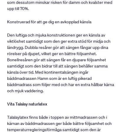
som dessutom minskar risken för damm och kvalster med
upp till 70%.
Konstruerad för att ge dig en avkopplad känsla
Den luftiga och mjuka konstruktionen ger en känsla av
viktlöshet samtidigt som den ger extra stöd för midja och
ländrygg. Dubbla resårer gör att sängen fångar upp dina
rörelser på djupet, vilket ger en bättre följsamhet.
Bonellresåren gör att sängen får en djupare följsamhet
samtidigt som den bidrar till att sängen behåller samma
känsla över tid. Med kontinentalsängen ingår
bäddmadrassen Hamn som är en luftig pikerad
bäddmadrass som följer med och har en extra hållbar kärna
och mjuk vaddering.
Vita Talalay naturlatex
Talalaylatex finns både i toppen av mittmadrassen och i
kärnan av bäddmadrassen ger både bättre följsamhet och
temperaturregleringsförmåga samtidigt som den är