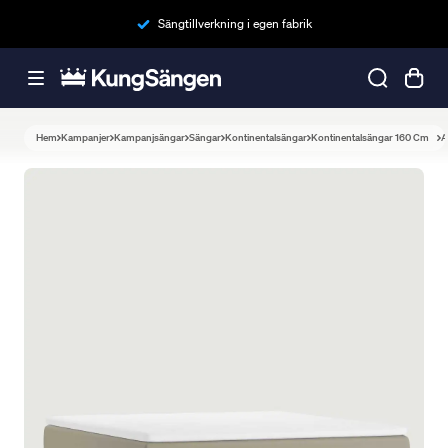
Sängtillverkning i egen fabrik
Hem
Kampanjer
Kampanjsängar
Sängar
Kontinentalsängar
Kontinentalsängar 160 Cm
A