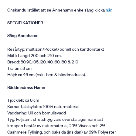
Önskar du istället att se Annehamn enkelsäng klicka
här
.
SPECIFIKATIONER
Säng Annehamn
Resårtyp: multizon/Pocket/bonell och kantförstärkt
Mått: Längd 200 och 210 cm.
Bredd: 80,90,105,120,140,160,180 & 210
Träram: 8 cm
Höjd: ca 46 cm (exkl. ben & bäddmadrass).
Bäddmadrass Hamn
Tjocklek: ca 8 cm
Kärna: Talalaylatex 100% naturmaterial
Vaddering: Ull och bomullsvadd
Tyg: Följsamt stretchtyg vars översta lager närmast
kroppen består av naturmaterial, 29% Viscos och 2%
Cashmere Fyllning, och baksida (insidan) av 69% Polyester