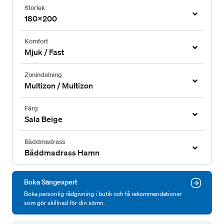
Storlek
180x200
Komfort
Mjuk / Fast
Zonindelning
Multizon / Multizon
Färg
Sala Beige
Bäddmadrass
Bäddmadrass Hamn
Boka Sängexpert
Boka personlig rådgivning i butik och få rekommendationer
som gör skillnad för din sömn.