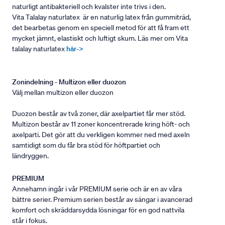
naturligt antibakteriell och kvalster inte trivs i den.
Vita Talalay naturlatex är en naturlig latex från gummiträd,
det bearbetas genom en speciell metod för att få fram ett
mycket jämnt, elastiskt och luftigt skum. Läs mer om Vita
talalay naturlatex
här->
Zonindelning - Multizon eller duozon
Välj mellan multizon eller duozon
Duozon består av två zoner, där axelpartiet får mer stöd.
Multizon består av 11 zoner koncentrerade kring höft- och
axelparti. Det gör att du verkligen kommer ned med axeln
samtidigt som du får bra stöd för höftpartiet och
ländryggen.
PREMIUM
Annehamn ingår i vår PREMIUM serie och är en av våra
bättre serier. Premium serien består av sängar i avancerad
komfort och skräddarsydda lösningar för en god nattvila
står i fokus.