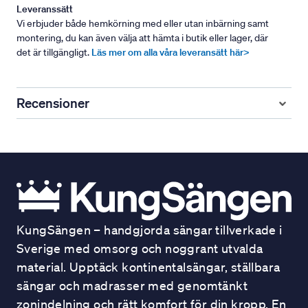
Leveranssätt
Vi erbjuder både hemkörning med eller utan inbärning samt
montering, du kan även välja att hämta i butik eller lager, där
det är tillgängligt.
Läs mer om alla våra leveransätt här>
Recensioner
KungSängen – handgjorda sängar tillverkade i
Sverige med omsorg och noggrant utvalda
material. Upptäck kontinentalsängar, ställbara
sängar och madrasser med genomtänkt
zonindelning och rätt komfort för din kropp. En