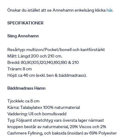
Önskar du istället att se Annehamn enkelsäng klicka
här
.
SPECIFIKATIONER
Säng Annehamn
Resårtyp: multizon/Pocket/bonell och kantförstärkt
Mått: Längd 200 och 210 cm.
Bredd: 80,90,105,120,140,160,180 & 210
Träram: 8 cm
Höjd: ca 46 cm (exkl. ben & bäddmadrass).
Bäddmadrass Hamn
Tjocklek: ca 8 cm
Kärna: Talalaylatex 100% naturmaterial
Vaddering: Ull och bomullsvadd
Tyg: Följsamt stretchtyg vars översta lager närmast
kroppen består av naturmaterial, 29% Viscos och 2%
Cashmere Fyllning, och baksida (insidan) av 69% Polyester