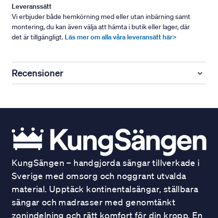
Leveranssätt
Vi erbjuder både hemkörning med eller utan inbärning samt
montering, du kan även välja att hämta i butik eller lager, där
det är tillgängligt.
Läs mer om alla våra leveransätt här>
Recensioner
KungSängen – handgjorda sängar tillverkade i
Sverige med omsorg och noggrant utvalda
material. Upptäck kontinentalsängar, ställbara
sängar och madrasser med genomtänkt
zonindelning och rätt komfort för din kropp. En