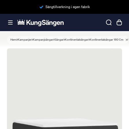
Sängtillverkning i egen fabrik
Hem
Kampanjer
Kampanjsängar
Sängar
Kontinentalsängar
Kontinentalsängar 160 Cm
A