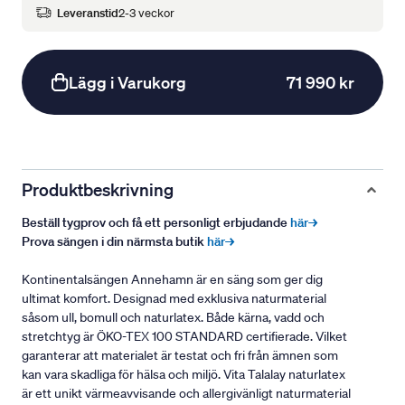
Leveranstid
2-3 veckor
Lägg i Varukorg
71 990 kr
Produktbeskrivning
Beställ tygprov och få ett personligt erbjudande
här→
Prova sängen i din närmsta butik
här→
Kontinentalsängen Annehamn är en säng som ger dig
ultimat komfort. Designad med exklusiva naturmaterial
såsom ull, bomull och naturlatex. Både kärna, vadd och
stretchtyg är ÖKO-TEX 100 STANDARD certifierade. Vilket
garanterar att materialet är testat och fri från ämnen som
kan vara skadliga för hälsa och miljö. Vita Talalay naturlatex
är ett unikt värmeavvisande och allergivänligt naturmaterial