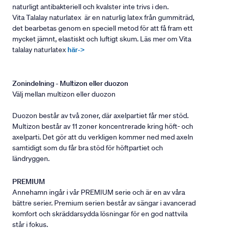
naturligt antibakteriell och kvalster inte trivs i den.
Vita Talalay naturlatex är en naturlig latex från gummiträd,
det bearbetas genom en speciell metod för att få fram ett
mycket jämnt, elastiskt och luftigt skum. Läs mer om Vita
talalay naturlatex
här->
Zonindelning - Multizon eller duozon
Välj mellan multizon eller duozon
Duozon består av två zoner, där axelpartiet får mer stöd.
Multizon består av 11 zoner koncentrerade kring höft- och
axelparti. Det gör att du verkligen kommer ned med axeln
samtidigt som du får bra stöd för höftpartiet och
ländryggen.
PREMIUM
Annehamn ingår i vår PREMIUM serie och är en av våra
bättre serier. Premium serien består av sängar i avancerad
komfort och skräddarsydda lösningar för en god nattvila
står i fokus.