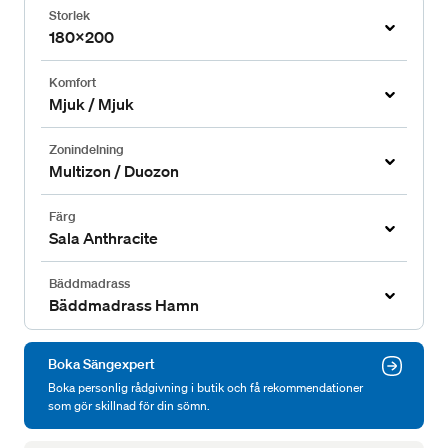
Storlek
180x200
Komfort
Mjuk / Mjuk
Zonindelning
Multizon / Duozon
Färg
Sala Anthracite
Bäddmadrass
Bäddmadrass Hamn
Boka Sängexpert
Boka personlig rådgivning i butik och få rekommendationer
som gör skillnad för din sömn.