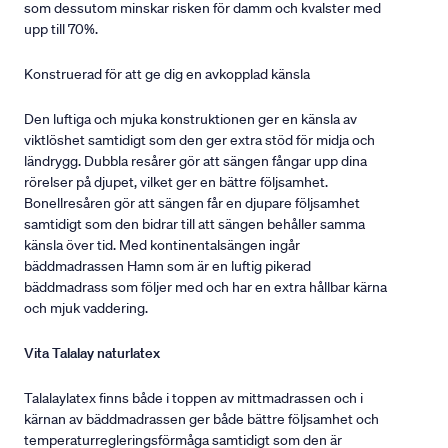
som dessutom minskar risken för damm och kvalster med
upp till 70%.
Konstruerad för att ge dig en avkopplad känsla
Den luftiga och mjuka konstruktionen ger en känsla av
viktlöshet samtidigt som den ger extra stöd för midja och
ländrygg. Dubbla resårer gör att sängen fångar upp dina
rörelser på djupet, vilket ger en bättre följsamhet.
Bonellresåren gör att sängen får en djupare följsamhet
samtidigt som den bidrar till att sängen behåller samma
känsla över tid. Med kontinentalsängen ingår
bäddmadrassen Hamn som är en luftig pikerad
bäddmadrass som följer med och har en extra hållbar kärna
och mjuk vaddering.
Vita Talalay naturlatex
Talalaylatex finns både i toppen av mittmadrassen och i
kärnan av bäddmadrassen ger både bättre följsamhet och
temperaturregleringsförmåga samtidigt som den är