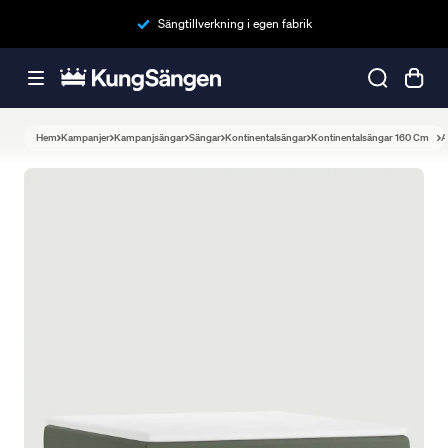
Sängtillverkning i egen fabrik
Hem
Kampanjer
Kampanjsängar
Sängar
Kontinentalsängar
Kontinentalsängar 160 Cm
A