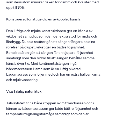
som dessutom minskar risken för damm och kvalster med
upp till 70%.
Konstruerad för att ge dig en avkopplad känsla
Den luftiga och mjuka konstruktionen ger en känsla av
viktlöshet samtidigt som den ger extra stöd för midja och
ländrygg. Dubbla resårer gör att sängen fångar upp dina
rörelser på djupet, vilket ger en bättre följsamhet.
Bonellresåren gör att sängen får en djupare följsamhet
samtidigt som den bidrar till att sängen behåller samma
känsla över tid. Med kontinentalsängen ingår
bäddmadrassen Hamn som är en luftig pikerad
bäddmadrass som följer med och har en extra hållbar kärna
och mjuk vaddering.
Vita Talalay naturlatex
Talalaylatex finns både i toppen av mittmadrassen och i
kärnan av bäddmadrassen ger både bättre följsamhet och
temperaturregleringsförmåga samtidigt som den är