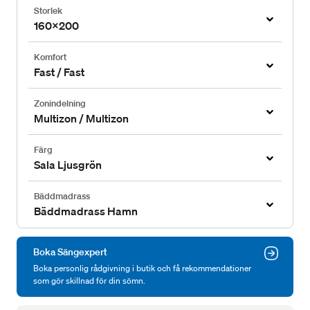
Storlek
160x200
Komfort
Fast / Fast
Zonindelning
Multizon / Multizon
Färg
Sala Ljusgrön
Bäddmadrass
Bäddmadrass Hamn
Boka Sängexpert
Boka personlig rådgivning i butik och få rekommendationer
som gör skillnad för din sömn.