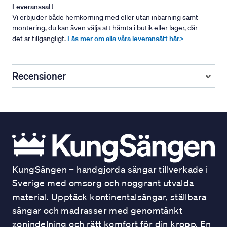
Leveranssätt
Vi erbjuder både hemkörning med eller utan inbärning samt
montering, du kan även välja att hämta i butik eller lager, där
det är tillgängligt.
Läs mer om alla våra leveransätt här>
Recensioner
KungSängen – handgjorda sängar tillverkade i
Sverige med omsorg och noggrant utvalda
material. Upptäck kontinentalsängar, ställbara
sängar och madrasser med genomtänkt
zonindelning och rätt komfort för din kropp. En