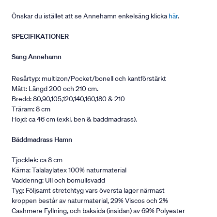
Önskar du istället att se Annehamn enkelsäng klicka
här
.
SPECIFIKATIONER
Säng Annehamn
Resårtyp: multizon/Pocket/bonell och kantförstärkt
Mått: Längd 200 och 210 cm.
Bredd: 80,90,105,120,140,160,180 & 210
Träram: 8 cm
Höjd: ca 46 cm (exkl. ben & bäddmadrass).
Bäddmadrass Hamn
Tjocklek: ca 8 cm
Kärna: Talalaylatex 100% naturmaterial
Vaddering: Ull och bomullsvadd
Tyg: Följsamt stretchtyg vars översta lager närmast
kroppen består av naturmaterial, 29% Viscos och 2%
Cashmere Fyllning, och baksida (insidan) av 69% Polyester