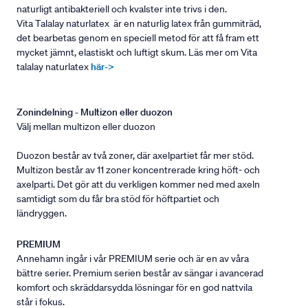
naturligt antibakteriell och kvalster inte trivs i den.
Vita Talalay naturlatex är en naturlig latex från gummiträd,
det bearbetas genom en speciell metod för att få fram ett
mycket jämnt, elastiskt och luftigt skum. Läs mer om Vita
talalay naturlatex
här->
Zonindelning - Multizon eller duozon
Välj mellan multizon eller duozon
Duozon består av två zoner, där axelpartiet får mer stöd.
Multizon består av 11 zoner koncentrerade kring höft- och
axelparti. Det gör att du verkligen kommer ned med axeln
samtidigt som du får bra stöd för höftpartiet och
ländryggen.
PREMIUM
Annehamn ingår i vår PREMIUM serie och är en av våra
bättre serier. Premium serien består av sängar i avancerad
komfort och skräddarsydda lösningar för en god nattvila
står i fokus.