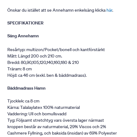
Önskar du istället att se Annehamn enkelsäng klicka
här
.
SPECIFIKATIONER
Säng Annehamn
Resårtyp: multizon/Pocket/bonell och kantförstärkt
Mått: Längd 200 och 210 cm.
Bredd: 80,90,105,120,140,160,180 & 210
Träram: 8 cm
Höjd: ca 46 cm (exkl. ben & bäddmadrass).
Bäddmadrass Hamn
Tjocklek: ca 8 cm
Kärna: Talalaylatex 100% naturmaterial
Vaddering: Ull och bomullsvadd
Tyg: Följsamt stretchtyg vars översta lager närmast
kroppen består av naturmaterial, 29% Viscos och 2%
Cashmere Fyllning, och baksida (insidan) av 69% Polyester