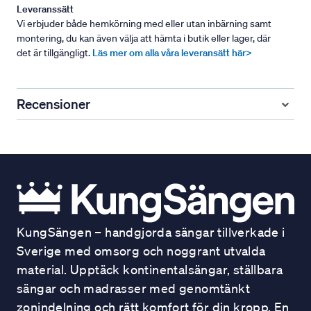
Leveranssätt
Vi erbjuder både hemkörning med eller utan inbärning samt
montering, du kan även välja att hämta i butik eller lager, där
det är tillgängligt.
Läs mer om alla våra leveransätt här>
Recensioner
KungSängen – handgjorda sängar tillverkade i
Sverige med omsorg och noggrant utvalda
material. Upptäck kontinentalsängar, ställbara
sängar och madrasser med genomtänkt
zonindelning och rätt komfort för din kropp. En