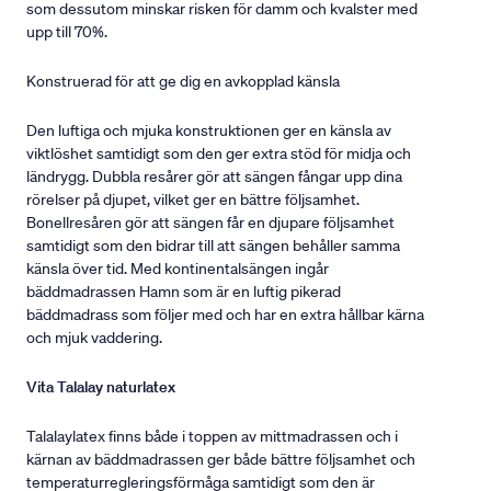
som dessutom minskar risken för damm och kvalster med
upp till 70%.
Konstruerad för att ge dig en avkopplad känsla
Den luftiga och mjuka konstruktionen ger en känsla av
viktlöshet samtidigt som den ger extra stöd för midja och
ländrygg. Dubbla resårer gör att sängen fångar upp dina
rörelser på djupet, vilket ger en bättre följsamhet.
Bonellresåren gör att sängen får en djupare följsamhet
samtidigt som den bidrar till att sängen behåller samma
känsla över tid. Med kontinentalsängen ingår
bäddmadrassen Hamn som är en luftig pikerad
bäddmadrass som följer med och har en extra hållbar kärna
och mjuk vaddering.
Vita Talalay naturlatex
Talalaylatex finns både i toppen av mittmadrassen och i
kärnan av bäddmadrassen ger både bättre följsamhet och
temperaturregleringsförmåga samtidigt som den är