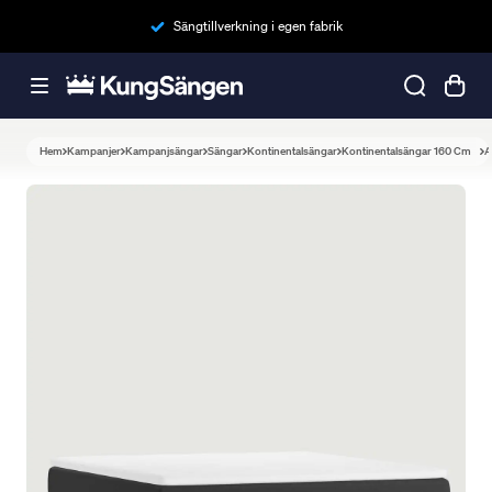
Sängtillverkning i egen fabrik
Hem
Kampanjer
Kampanjsängar
Sängar
Kontinentalsängar
Kontinentalsängar 160 Cm
A