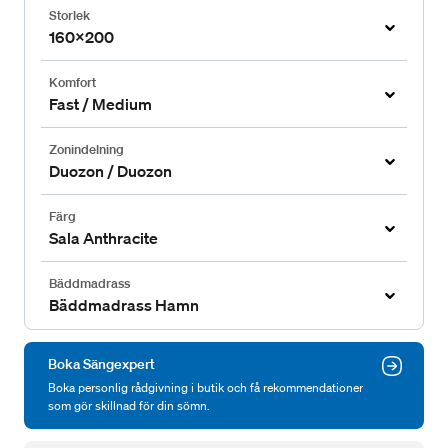
Storlek
160x200
Komfort
Fast / Medium
Zonindelning
Duozon / Duozon
Färg
Sala Anthracite
Bäddmadrass
Bäddmadrass Hamn
Boka Sängexpert
Boka personlig rådgivning i butik och få rekommendationer
som gör skillnad för din sömn.