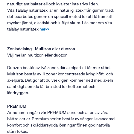
naturligt antibakteriell och kvalster inte trivs i den.
Vita Talalay naturlatex är en naturlig latex från gummiträd,
det bearbetas genom en speciell metod för att få fram ett
mycket jämnt, elastiskt och luftigt skum. Läs mer om Vita
talalay naturlatex
här->
Zonindelning - Multizon eller duozon
Välj mellan multizon eller duozon
Duozon består av två zoner, där axelpartiet får mer stöd.
Multizon består av 11 zoner koncentrerade kring höft- och
axelparti. Det gör att du verkligen kommer ned med axeln
samtidigt som du får bra stöd för höftpartiet och
ländryggen.
PREMIUM
Annehamn ingår i vår PREMIUM serie och är en av våra
bättre serier. Premium serien består av sängar i avancerad
komfort och skräddarsydda lösningar för en god nattvila
står i fokus.