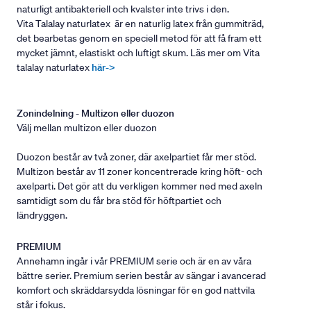
naturligt antibakteriell och kvalster inte trivs i den.
Vita Talalay naturlatex är en naturlig latex från gummiträd,
det bearbetas genom en speciell metod för att få fram ett
mycket jämnt, elastiskt och luftigt skum. Läs mer om Vita
talalay naturlatex
här->
Zonindelning - Multizon eller duozon
Välj mellan multizon eller duozon
Duozon består av två zoner, där axelpartiet får mer stöd.
Multizon består av 11 zoner koncentrerade kring höft- och
axelparti. Det gör att du verkligen kommer ned med axeln
samtidigt som du får bra stöd för höftpartiet och
ländryggen.
PREMIUM
Annehamn ingår i vår PREMIUM serie och är en av våra
bättre serier. Premium serien består av sängar i avancerad
komfort och skräddarsydda lösningar för en god nattvila
står i fokus.