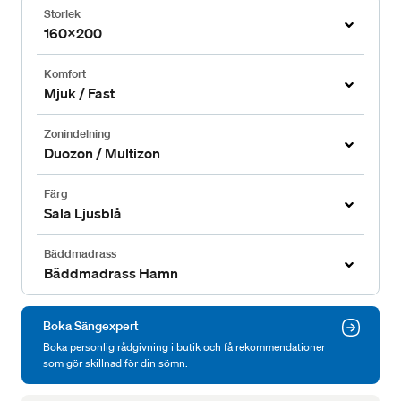
Storlek
160x200
Komfort
Mjuk / Fast
Zonindelning
Duozon / Multizon
Färg
Sala Ljusblå
Bäddmadrass
Bäddmadrass Hamn
Boka Sängexpert
Boka personlig rådgivning i butik och få rekommendationer
som gör skillnad för din sömn.