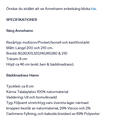
Önskar du istället att se Annehamn enkelsäng klicka
här
.
SPECIFIKATIONER
Säng Annehamn
Resårtyp: multizon/Pocket/bonell och kantförstärkt
Mått: Längd 200 och 210 cm.
Bredd: 80,90,105,120,140,160,180 & 210
Träram: 8 cm
Höjd: ca 46 cm (exkl. ben & bäddmadrass).
Bäddmadrass Hamn
Tjocklek: ca 8 cm
Kärna: Talalaylatex 100% naturmaterial
Vaddering: Ull och bomullsvadd
Tyg: Följsamt stretchtyg vars översta lager närmast
kroppen består av naturmaterial, 29% Viscos och 2%
Cashmere Fyllning, och baksida (insidan) av 69% Polyester