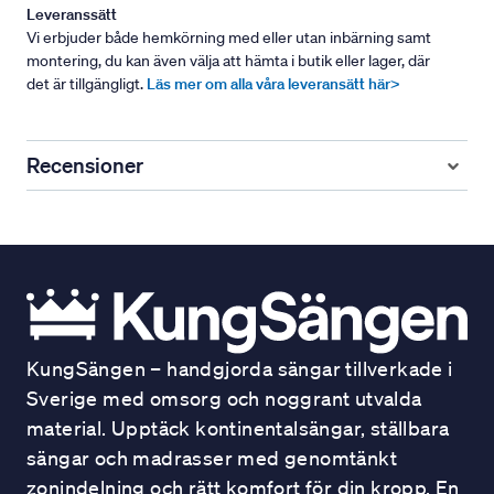
Leveranssätt
Vi erbjuder både hemkörning med eller utan inbärning samt
montering, du kan även välja att hämta i butik eller lager, där
det är tillgängligt.
Läs mer om alla våra leveransätt här>
Recensioner
KungSängen – handgjorda sängar tillverkade i
Sverige med omsorg och noggrant utvalda
material. Upptäck kontinentalsängar, ställbara
sängar och madrasser med genomtänkt
zonindelning och rätt komfort för din kropp. En