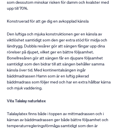
som dessutom minskar risken för damm och kvalster med
upp till 70%.
Konstruerad för att ge dig en avkopplad känsla
Den luftiga och mjuka konstruktionen ger en känsla av
viktlöshet samtidigt som den ger extra stöd för midja och
ländrygg. Dubbla resårer gör att sängen fångar upp dina
rörelser på djupet, vilket ger en bättre följsamhet.
Bonellresåren gör att sängen får en djupare följsamhet
samtidigt som den bidrar till att sängen behåller samma
känsla över tid. Med kontinentalsängen ingår
bäddmadrassen Hamn som är en luftig pikerad
bäddmadrass som följer med och har en extra hållbar kärna
och mjuk vaddering.
Vita Talalay naturlatex
Talalaylatex finns både i toppen av mittmadrassen och i
kärnan av bäddmadrassen ger både bättre följsamhet och
temperaturregleringsförmåga samtidigt som den är