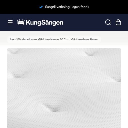
Sängtillverkning i egen fabrik
Hem
Bäddmadrasser
Bäddmadrasser 80 Cm
Bäddmadrass Hamn