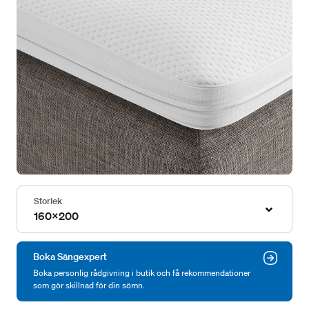
Storlek
160x200
Boka Sängexpert
Boka personlig rådgivning i butik och få rekommendationer
som gör skillnad för din sömn.