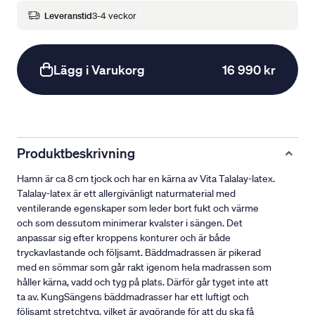
Leveranstid
3-4 veckor
Lägg i Varukorg
16 990 kr
Produktbeskrivning
Hamn är ca 8 cm tjock och har en kärna av Vita Talalay-latex.
Talalay-latex är ett allergivänligt naturmaterial med
ventilerande egenskaper som leder bort fukt och värme
och som dessutom minimerar kvalster i sängen. Det
anpassar sig efter kroppens konturer och är både
tryckavlastande och följsamt. Bäddmadrassen är pikerad
med en sömmar som går rakt igenom hela madrassen som
håller kärna, vadd och tyg på plats. Därför går tyget inte att
ta av. KungSängens bäddmadrasser har ett luftigt och
följsamt stretchtyg, vilket är avgörande för att du ska få